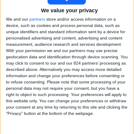
Club America Ž
Gotham Ž
We value your privacy
CONCACAF YouTube
We and our
partners
store and/or access information on a
device, such as cookies and process personal data, such as
04:30
CONCACAF Liga mistryň
unique identifiers and standard information sent by a device for
Semifinále
personalised advertising and content, advertising and content
measurement, audience research and services development.
Washington Ž
With your permission we and our partners may use precise
Pachuca Femenino
geolocation data and identification through device scanning. You
CONCACAF YouTube
may click to consent to our and our 824 partners’ processing as
described above. Alternatively you may access more detailed
information and change your preferences before consenting or
STATISTICKÁ DATA O CONCACAF LIGA MISTRYŇ V
to refuse consenting.
Please note that some processing of your
TELEVIZI V ČESKO
personal data may not require your consent, but you have a
right to object to such processing. Your preferences will apply to
K dnešnímu dni 08.08.2026 a od chvíle, kdy tento web začal
this website only. You can change your preferences or withdraw
shromažďovat statistické údaje o tom, kdy a kde jsou vysílány zápasy
your consent at any time by returning to this site and clicking the
Fotbal soutěže CONCACAF Liga mistryň v Česko, což bylo 21.08.2024,
"Privacy" button at the bottom of the webpage.
můžeme poskytnout následující údaje:
41