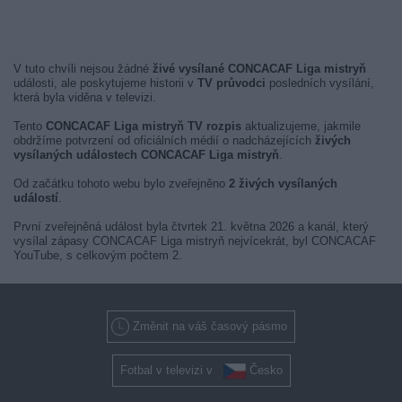
V tuto chvíli nejsou žádné
živé vysílané CONCACAF Liga mistryň
události, ale poskytujeme historii v
TV průvodci
posledních vysílání,
která byla viděna v televizi.
Tento
CONCACAF Liga mistryň TV rozpis
aktualizujeme, jakmile
obdržíme potvrzení od oficiálních médií o nadcházejících
živých
vysílaných událostech CONCACAF Liga mistryň
.
Od začátku tohoto webu bylo zveřejněno
2 živých vysílaných
událostí
.
První zveřejněná událost byla čtvrtek 21. května 2026 a kanál, který
vysílal zápasy CONCACAF Liga mistryň nejvícekrát, byl CONCACAF
YouTube, s celkovým počtem 2.
Změnit na váš časový pásmo
Fotbal v televizi v
Česko