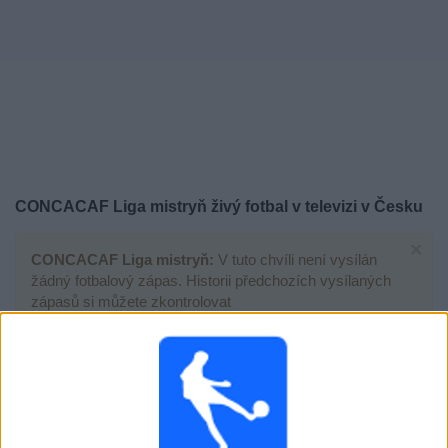
Novinky
Bezplatný
widget
CONCACAF Liga mistryň živý fotbal v televizi v Česku
×
CONCACAF Liga mistryň:
V tuto chvíli není vysílán
žádný fotbalový zápas. Historii předchozích vysílaných
zápasů si můžete zkontrolovat
Čtvrtek, 21.05.2026
01:30
CONCACAF Liga mistryň
Semifinále