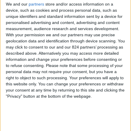
We and our
partners
store and/or access information on a
device, such as cookies and process personal data, such as
unique identifiers and standard information sent by a device for
personalised advertising and content, advertising and content
measurement, audience research and services development.
With your permission we and our partners may use precise
geolocation data and identification through device scanning. You
may click to consent to our and our 824 partners’ processing as
described above. Alternatively you may access more detailed
information and change your preferences before consenting or
to refuse consenting.
Please note that some processing of your
Všechny fotbalové soutěže v televizi v Česku
personal data may not require your consent, but you have a
right to object to such processing. Your preferences will apply to
2. Bundesliga (17)
this website only. You can change your preferences or withdraw
your consent at any time by returning to this site and clicking the
"Privacy" button at the bottom of the webpage.
2. Liga (16)
3. Liga (4)
ASEAN Cup (4)