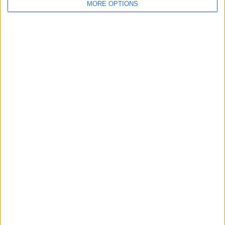
MORE OPTIONS
Optibet Virsliga (21)
Premier League Cup (8)
Primera A ženy (8)
Primera B (154)
Primera B (1)
Primera C (1)
Primera Division (8)
Primera Nacional (244)