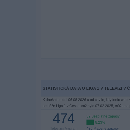
STATISTICKÁ DATA O LIGA 1 V TELEVIZI V 
K dnešnímu dni 06.08.2026 a od chvíle, kdy tento web z
soutěže Liga 1 v Česko, což bylo 07.02.2025, můžeme p
474
39 Bezplatné zápasy
8,23%
Televizní Vysílání
435 Placené zápasy