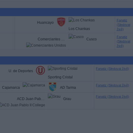
Fanatiz
Huancayo
(Sledovat
Los Chankas
živě)
Fanatiz
Comerciantes Unidos
Cusco
(Sledovat
živě)
Fanatiz (Sledovat živě)
U. de Deportes
Sporting Cristal
Fanatiz (Sledovat živě)
Cajamarca
AD Tarma
Fanatiz (Sledovat živě)
ACD Juan Pablo II College
Grau