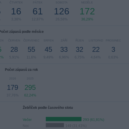
A
ČTVRTEK
PÁTEK
SOBOTA
NEDĚLE
5
16
61
126
172
%
3,38%
12,87%
26,58%
36,29%
Počet zápasů podle měsíce
EN
ČERVEN
ČERVENEC
SRPEN
ZÁŘÍ
ŘÍJEN
LISTOPAD
PROSINEC
5
28
55
45
33
32
22
3
2%
5,91%
11,6%
9,49%
6,96%
6,75%
4,64%
0,63%
Počet zápasů za rok
2026
2025
179
295
37,76%
62,24%
Žebříček podle časového slotu
Večer
293 (61,81%)
Noc
149 (31,43%)