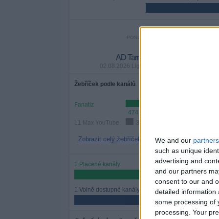
POSLEDNÍ BEZPLATNÝ ZÁPAS
AD Tarma - Deportivo Garcilaso
02.08.2026 Liga 1 por Fanatiz, L1 Max YouT
Žebříček podle kanálů
Fanatiz
474 (100%)
L1 Max YouTube
39 (8,23%)
Zobrazit celý žebříček
We and our
partners
such as unique ident
advertising and con
1 Placené kanály
and our partners may
50%
consent to our and o
1 Volně dostupné kanály
detailed information
50%
some processing of y
processing. Your pre