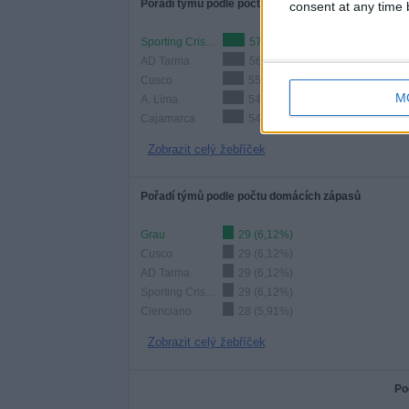
Pořadí týmů podle počtu zápasů
consent at any time b
Sporting Cristal
57 (12,03%)
AD Tarma
56 (11,81%)
Cusco
55 (11,6%)
M
A. Lima
54 (11,39%)
Cajamarca
54 (11,39%)
Zobrazit celý žebříček
Pořadí týmů podle počtu domácích zápasů
Grau
29 (6,12%)
Cusco
29 (6,12%)
AD Tarma
29 (6,12%)
Sporting Cristal
29 (6,12%)
Cienciano
28 (5,91%)
Zobrazit celý žebříček
Po