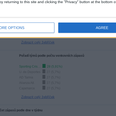
Pořadí týmů podle počtu zápasů vysílaných zdarma
y returning to this site and clicking the "Privacy" button at the bottom
AD Tarma
10 (2,11%)
Deportivo Garcilaso
10 (2,11%)
Huancayo
8 (1,69%)
ORE OPTIONS
AGREE
Cajamarca
7 (1,48%)
Grau
6 (1,27%)
Zobrazit celý žebříček
Pořadí týmů podle počtu venkovních zápasů
Sporting Cristal
28 (5,91%)
U. de Deportes
27 (5,7%)
AD Tarma
27 (5,7%)
Alianza Atl.
27 (5,7%)
Cajamarca
27 (5,7%)
Zobrazit celý žebříček
čet zápasů podle dne v týdnu