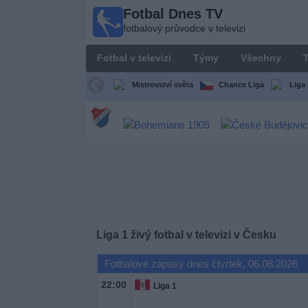
Fotbal Dnes TV
Fotbal
fotbalový průvodce v televizi
Dnes
TV
Fotbal v televizi
Týmy
Všechny
T
fotbalový
průvodce
Mistrovství světa
Chance Liga
Liga 
v televizi
Fotbal
v
televizi
Týmy
Všechny
Liga 1 živý fotbal v televizi v Česku
Fotbalové zápasy dnes čtvrtek, 06.08.2026
Televizní
kanály
22:00
Liga 1