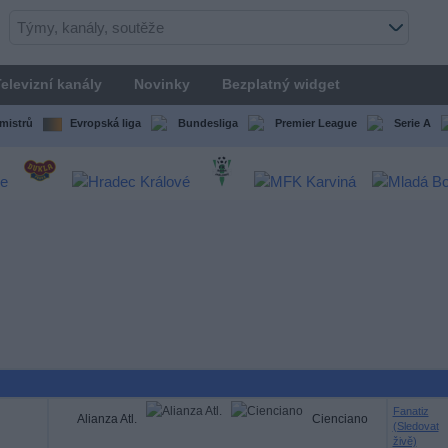
elevizní kanály
Novinky
Bezplatný widget
mistrů
Evropská liga
Bundesliga
Premier League
Serie A
Fanatiz
Alianza Atl.
Cienciano
(Sledovat
živě)