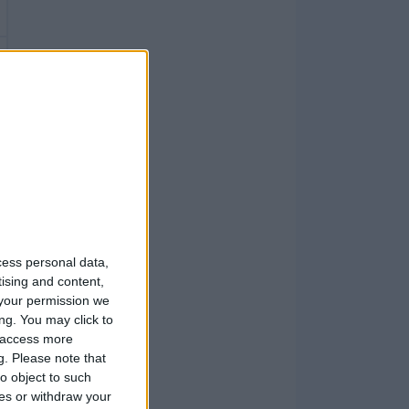
cess personal data,
tising and content,
your permission we
ng. You may click to
y access more
g.
Please note that
o object to such
ces or withdraw your