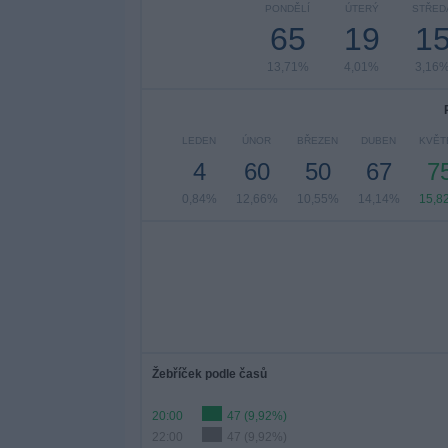
PONDĚLÍ
ÚTERÝ
STŘED
65
19
1
13,71%
4,01%
3,16
LEDEN
ÚNOR
BŘEZEN
DUBEN
KVĚT
4
60
50
67
7
0,84%
12,66%
10,55%
14,14%
15,8
Žebříček podle časů
20:00
47 (9,92%)
22:00
47 (9,92%)