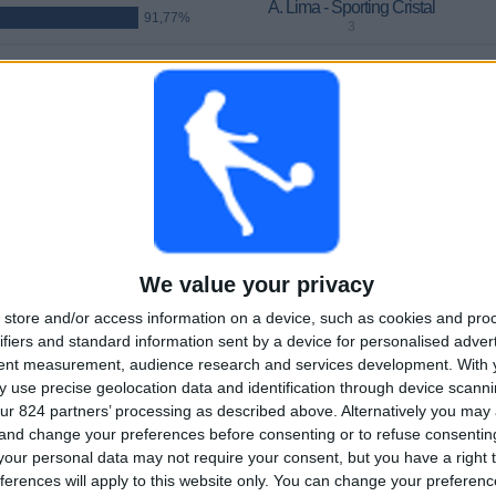
A. Lima - Sporting Cristal
91,77%
3
POSLEDNÍ PLACENÝ ZÁPAS
Cienciano - U. de Deportes
ube
03.08.2026 Liga 1 por Fanatiz
PRŮMĚR
DNY
CELKEM
1,1
3
2
We value your privacy
KANÁLY NA
Bez
Televizní kanály
ZÁPAS
bezplatného
store and/or access information on a device, such as cookies and pro
zápasu
ifiers and standard information sent by a device for personalised adver
tent measurement, audience research and services development.
With 
CELKEM
CELKEM
 use precise geolocation data and identification through device scanni
21
2
ur 824 partners’ processing as described above. Alternatively you ma
 and change your preferences before consenting or to refuse consentin
Total equipos
CANALES
our personal data may not require your consent, but you have a right t
ferences will apply to this website only. You can change your preferen