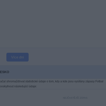
Více dní
ČESKO
ačal shromažďovat statistické údaje o tom, kdy a kde jsou vysílány zápasy Fotbal
oskytnout následující údaje:
NEJČASTĚJŠÍ ZÁPAS