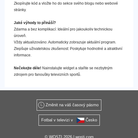
Zkopírujte kód a vložte ho do sekce svého blogu nebo webové
stránky.
Jaké výhody to přináší?
Zdarma a bez komplikací: Ideální pro jakoukoliv technickou
úroveň.
Vždy aktualizováno: Automaticky zobrazuje aktuální program.
Zlepšuje uživatelskou zkušenost: Poskytuje hodnotné a atraktivní
informace.
Nečekejte déle!
Nainstalujte widget a staňte se nezbytným
zdrojem pro fanoušky televizních sportů.
Změnit na váš časový pásmo
Fotbal v televizi v
Česko
© WOSTI 2026 |
wosti.com