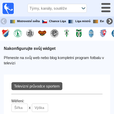
Fotbal
Dnes
TV
Mistrovství světa
Chance Liga
Liga mistrů
Evropská l
fotbalový
průvodce
v televizi
Fotbal
Nakonfigurujte svůj widget
v
televizi
Přeneste na svůj web nebo blog kompletní program fotbalu v
televizi
Týmy
Všechny
Televizní průvodce sportem
Televizní
Měření:
kanály
x