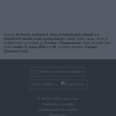
Nyní je
16 živých vysílaných Série A fotbalových zápasů a 2
televizních kanálů bude vysílat každý z nich
. Další zápas, který si
budete moci vychutnat, je
Coritiba - Chapecoense
, který se bude hrát
příští
neděle 9. srpna 2026 v 1:30
, vysílaný kanálem
Fanatiz
(Sledovat živě)
.
Změnit na váš časový pásmo
Fotbal v televizi v
Česko
© WOSTI 2026 |
wosti.com
Podmínky a pravidla
Zásady používání cookies
Doporučeno