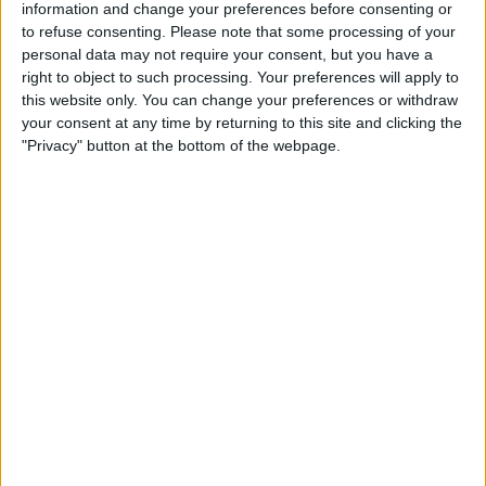
information and change your preferences before consenting or
to refuse consenting.
Please note that some processing of your
23:30
Série A
personal data may not require your consent, but you have a
Santos
right to object to such processing. Your preferences will apply to
this website only. You can change your preferences or withdraw
Athletico-PR
your consent at any time by returning to this site and clicking the
Fanatiz (Sledovat živě)
"Privacy" button at the bottom of the webpage.
23:30
Série A
Bragantino
Corinthians
Fanatiz (Sledovat živě)