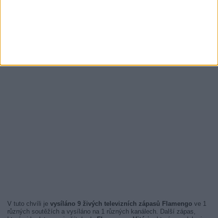
V tuto chvíli je
vysíláno 9 živých televizních zápasů Flamengo
ve 1
různých soutěžích a vysíláno na 1 různých kanálech. Další zápas,