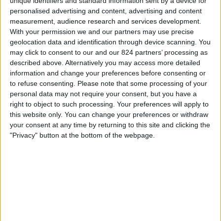
unique identifiers and standard information sent by a device for
22:00
Série A
personalised advertising and content, advertising and content
measurement, audience research and services development.
Flamengo
With your permission we and our partners may use precise
Botafogo RJ
geolocation data and identification through device scanning. You
may click to consent to our and our 824 partners’ processing as
Flamengo TV YouTube
described above. Alternatively you may access more detailed
information and change your preferences before consenting or
Neděle, 13.09.2026
to refuse consenting.
Please note that some processing of your
22:00
Série A
personal data may not require your consent, but you have a
right to object to such processing. Your preferences will apply to
Flamengo
this website only. You can change your preferences or withdraw
your consent at any time by returning to this site and clicking the
Corinthians
"Privacy" button at the bottom of the webpage.
Flamengo TV YouTube
Více dní
STATISTICKÁ DATA O TELEVIZIJI TÝMU FLAMENGO V
ČESKO