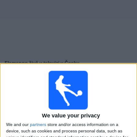
Novinky
Bezplatný
widget
Flamengo živě v televizi v Česku
Pondělí, 10.08.2026
00:30
Série A
Flamengo
Vitória
We value your privacy
Flamengo TV YouTube
We and our
partners
store and/or access information on a
Neděle, 30.08.2026
device, such as cookies and process personal data, such as