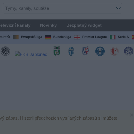
elevizní kanály
Novinky
Bezplatný widget
mistrů
Evropská liga
Bundesliga
Premier League
Serie A
×
lový zápas. Historii předchozích vysílaných zápasů si můžete