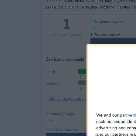
Od dnešního dne,
06.08.2026
, a od doby, kdy tento web
Česko
, což bylo dne
09.04.2026
, můžeme poskytnout ná
1
0 Bezplatné zápasy
0%
Televizní Vysílání
1 Placené zápasy
100%
Žebříček podle kanálů
Sport 1
1 (100%)
Oneplay
1 (100%)
Zobrazit celý žebříček
0 Domácí zápasy
We and our
partners
0%
such as unique ident
advertising and con
1 Venkovní zápasy
and our partners may