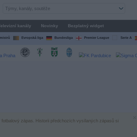
elevizní kanály
Novinky
Bezplatný widget
mistrů
Evropská liga
Bundesliga
Premier League
Serie A
×
ý fotbalový zápas. Historii předchozích vysílaných zápasů si