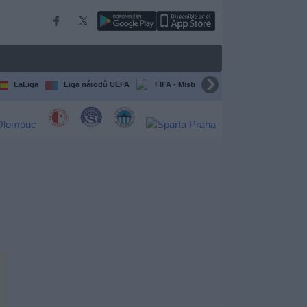
LaLiga
Liga národů UEFA
FIFA - Mistrovství světa klubů
Všec