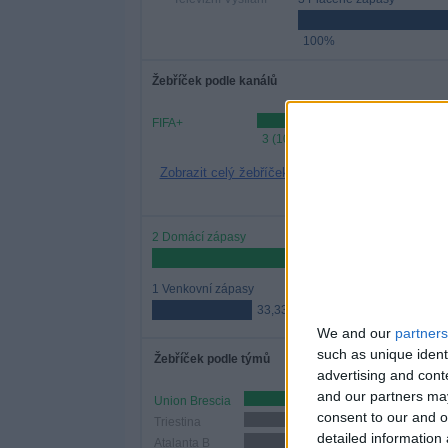
100%
Žebříček podle kanálů
FIFA+
3 (100%)
Zobrazit celý žebříček
2 Domácí zápasy
66,67%
1 Venkovní zápasy
33,33%
We and our
partners
such as unique ident
Žebříček podle týmů
advertising and con
and our partners may
Union Brescia
1 (33,33%)
consent to our and o
Triestina
1 (33,33%)
detailed information
Atalanta B
1 (33,33%)