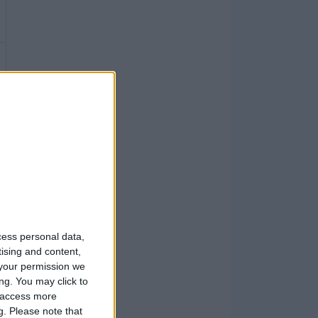
cess personal data,
tising and content,
your permission we
ng. You may click to
y access more
g.
Please note that