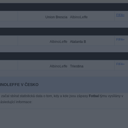
FIFA+
Union Brescia
AlbinoLeffe
FIFA+
AlbinoLeffe
Atalanta B
FIFA+
AlbinoLeffe
Triestina
BINOLEFFE V ČESKO
 začal sbírat statistická data o tom, kdy a kde jsou zápasy
Fotbal
týmu vysílány v
sledující informace: