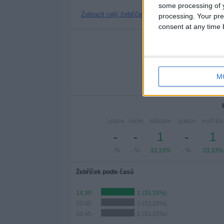
some processing of y
Zobrazit celý žebříček
processing. Your pre
consent at any time b
Po
PONDĚLÍ
ÚTERÝ
STŘ
-
-
M
- %
- %
33,
LEDEN
ÚNOR
BŘEZEN
DUBEN
KVĚTEN
-
-
1
-
1
- %
- %
33,33%
- %
33,33%
Žebříček podle časů
14:30
1 (33,33%)
20:00
1 (33,33%)
20:45
1 (33,33%)