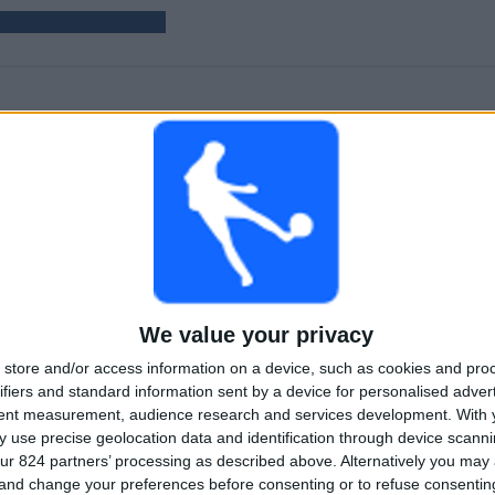
HRY
DNY
CELKEM
3
511
1
Po sobě jdoucí
Bez
Televizní kanály
placené
bezplatného
zápasu
CELKEM
MAXIMÁLNÍ
CELKEM
1
1
3
We value your privacy
Soutěže
VS Union
Soupeři
Brescia
store and/or access information on a device, such as cookies and pro
ifiers and standard information sent by a device for personalised adver
Žebříček podle soutěží
tent measurement, audience research and services development.
With 
 use precise geolocation data and identification through device scanni
Serie C - Postupové Play Off
3 (100%)
ur 824 partners’ processing as described above. Alternatively you ma
Zobrazit celý žebříček
 and change your preferences before consenting or to refuse consentin