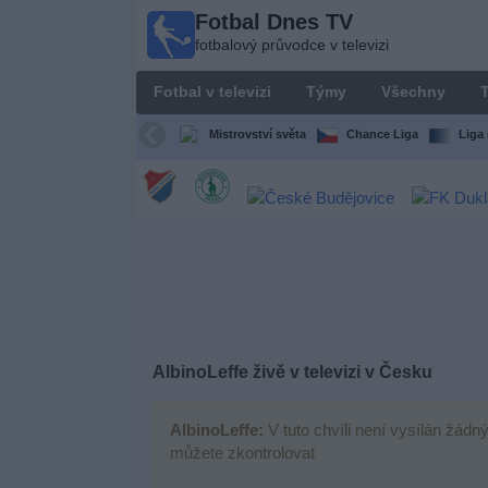
Fotbal Dnes TV
Fotbal
fotbalový průvodce v televizi
Dnes
TV
Fotbal v televizi
Týmy
Všechny
T
fotbalový
průvodce
Mistrovství světa
Chance Liga
Liga 
v televizi
Fotbal
v
televizi
Týmy
Všechny
AlbinoLeffe živě v televizi v Česku
Televizní
AlbinoLeffe:
V tuto chvíli není vysílán žádn
kanály
můžete zkontrolovat