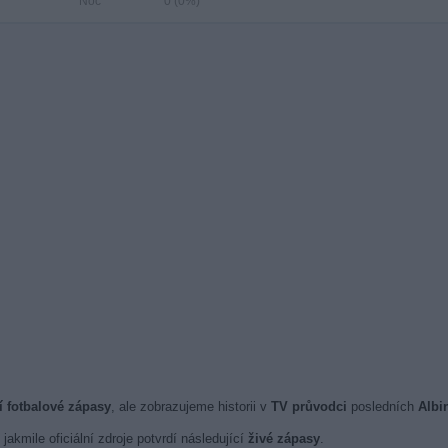
Noc
0 (0%)
í fotbalové zápasy
, ale zobrazujeme historii v
TV průvodci
posledních
Albi
jakmile oficiální zdroje potvrdí následující
živé zápasy
.