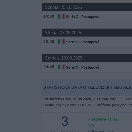
Novinky
Sobota, 25.10.2025
14:30
Serie C - Postupové Play Off
Bezplatný
widget
Středa, 07.05.2025
20:00
Serie C - Postupové Play Off
Čtvrtek, 13.03.2025
20:45
Serie C - Postupové Play Off
STATISTICKÁ DATA O TELEVIZIJI TÝMU AL
Od dnešního dne,
07.08.2026
, a od doby, kdy tento web
Česko
, což bylo dne
13.03.2025
, můžeme poskytnout ná
3
0 Bezplatné zápasy
0%
Televizní Vysílání
3 Placené zápasy