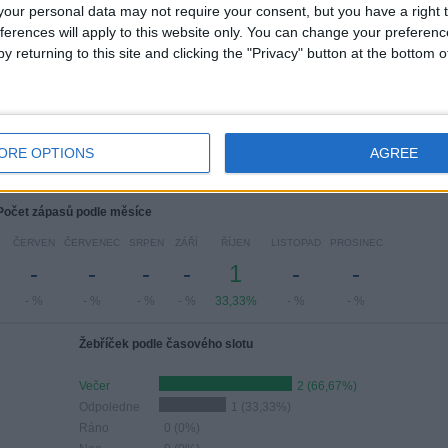
our personal data may not require your consent, but you have a right t
ferences will apply to this website only. You can change your preferen
y returning to this site and clicking the "Privacy" button at the bottom
čet zápasů podle dne v týdnu
EDA
ČTVRTEK
PÁTEK
SOBOTA
NEDĚLE
1
1
-
1
-
ORE OPTIONS
AGREE
33%
33,33%
- %
33,33%
- %
Počet zápasů podle měsíce
ČERVEN
ČERVENEC
SRPEN
ZÁŘÍ
ŘÍJEN
LISTOPAD
PROSINEC
-
-
-
-
1
-
-
- %
- %
- %
- %
33,33%
- %
- %
Žebříček podle časového slotu
Večer
2 (66,67%)
Odpoledne
1 (33,33%)
Ráno
0 (0%)