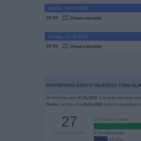
Novinky
Neděle, 16.08.2026
20:00
Primera Nacional
Bezplatný
widget
Sobota, 22.08.2026
20:30
Primera Nacional
STATISTICKÁ DATA O TELEVIZIJI TÝMU A
Od dnešního dne,
07.08.2026
, a od doby, kdy tento web
Česko
, což bylo dne
29.05.2025
, můžeme poskytnout ná
27
23 Bezplatné zápasy
Televizní Vysílání
4 Placené zápasy
14,81%