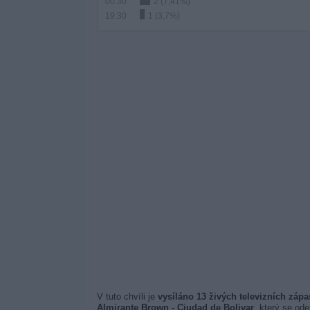
00:30
2 (7,41%)
19:30
1 (3,7%)
V tuto chvíli je
vysíláno 13 živých televizních záp
Almirante Brown - Ciudad de Bolivar
, který se ode