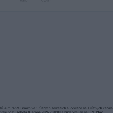
Ráno
0 (0%)
asů Almirante Brown
ve 1 různých soutěžích a vysíláno na 1 různých kanálec
hraje příští
sobota 8. srpna 2026 v 20:00
a bude vysílán na
LPF Play
.