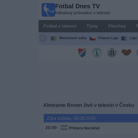
Fotbal Dnes TV
Fotbal
fotbalový průvodce v televizi
Dnes
TV
Fotbal v televizi
Týmy
Všechny
T
fotbalový
průvodce
Mistrovství světa
Chance Liga
Liga 
v televizi
Fotbal
v
televizi
Týmy
Všechny
Almirante Brown živě v televizi v Česku
Zítra sobota, 08.08.2026
Televizní
kanály
20:00
Primera Nacional