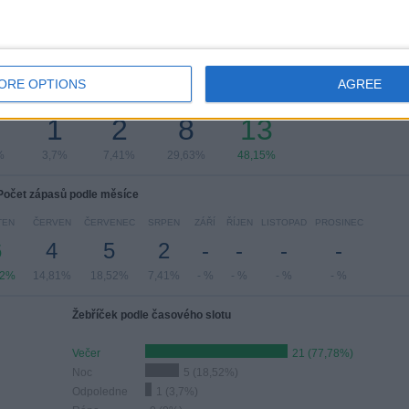
čet zápasů podle dne v týdnu
ORE OPTIONS
AGREE
DA
ČTVRTEK
PÁTEK
SOBOTA
NEDĚLE
1
2
8
13
%
3,7%
7,41%
29,63%
48,15%
Počet zápasů podle měsíce
TEN
ČERVEN
ČERVENEC
SRPEN
ZÁŘÍ
ŘÍJEN
LISTOPAD
PROSINEC
6
4
5
2
-
-
-
-
22%
14,81%
18,52%
7,41%
- %
- %
- %
- %
Žebříček podle časového slotu
Večer
21 (77,78%)
Noc
5 (18,52%)
Odpoledne
1 (3,7%)