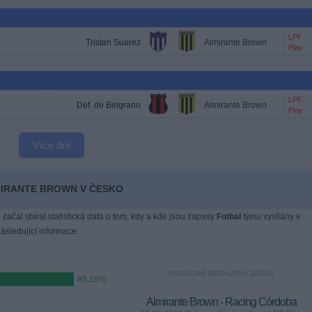
LPF
Tristan Suarez
Almirante Brown
Play
LPF
Def. de Belgrano
Almirante Brown
Play
Více dní
LMIRANTE BROWN V ČESKO
 začal sbírat statistická data o tom, kdy a kde jsou zápasy
Fotbal
týmu vysílány v
sledující informace:
POSLEDNÍ BEZPLATNÝ ZÁPAS
85,19%
Almirante Brown - Racing Córdoba