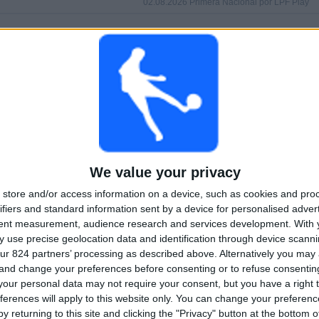
02.08.2026 Primera Nacional por LPF Play
HRY
DNY
CELKEM
 (85,19%)
0
4
2
Po sobě jdoucí
Bez
Televizní kanály
placené
bezplatného
zápasu
CELKEM
MAXIMÁLNÍ
CELKEM
1
2
20
We value your privacy
Soutěže
VS Def. de
Soupeři
store and/or access information on a device, such as cookies and pro
Belgrano
ifiers and standard information sent by a device for personalised adver
tent measurement, audience research and services development.
With 
Žebříček podle soutěží
 use precise geolocation data and identification through device scanni
ur 824 partners’ processing as described above. Alternatively you ma
Primera Nacional
27 (100%)
 and change your preferences before consenting or to refuse consentin
Zobrazit celý žebříček
our personal data may not require your consent, but you have a right t
ferences will apply to this website only. You can change your preferen
y returning to this site and clicking the "Privacy" button at the bottom