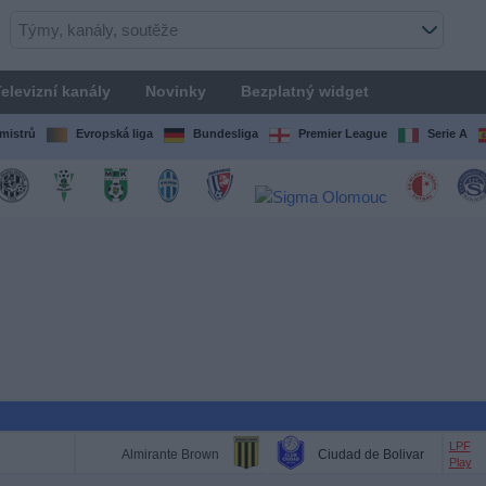
elevizní kanály
Novinky
Bezplatný widget
mistrů
Evropská liga
Bundesliga
Premier League
Serie A
LPF
Almirante Brown
Ciudad de Bolivar
Play