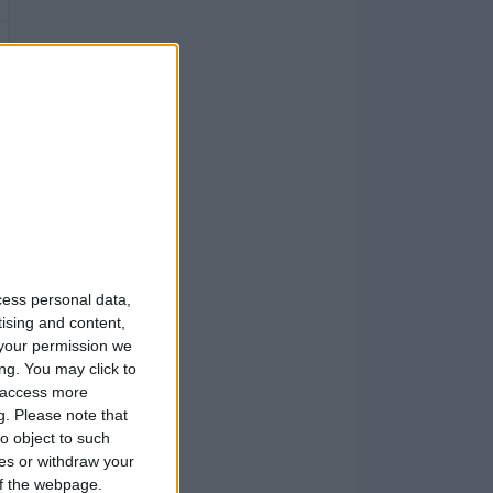
cess personal data,
tising and content,
your permission we
ng. You may click to
y access more
g.
Please note that
o object to such
ces or withdraw your
 of the webpage.