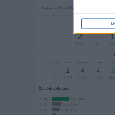
Zobrazit celý žebříček
Po
M
PONDĚLÍ
ÚTERÝ
STŘE
2
-
1
7,41%
- %
3,7
LEDEN
ÚNOR
BŘEZEN
DUBEN
KVĚ
-
2
4
4
- %
7,41%
14,81%
14,81%
22,
Žebříček podle časů
20:30
9 (33,33%)
20:00
5 (18,52%)
21:00
4 (14,81%)