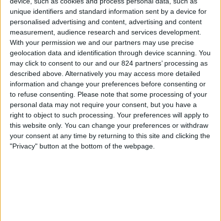
device, such as cookies and process personal data, such as
Internacional FC Palmira Femenino
unique identifiers and standard information sent by a device for
Win Sports TV YouTube
personalised advertising and content, advertising and content
measurement, audience research and services development.
Neděle, 03.05.2026
With your permission we and our partners may use precise
geolocation data and identification through device scanning. You
22:00
Liga ženy
may click to consent to our and our 824 partners’ processing as
described above. Alternatively you may access more detailed
América de Cali Femenino
information and change your preferences before consenting or
Dep. Cali Ž
to refuse consenting.
Please note that some processing of your
Win Sports TV YouTube
personal data may not require your consent, but you have a
right to object to such processing. Your preferences will apply to
this website only. You can change your preferences or withdraw
Pátek, 03.04.2026
your consent at any time by returning to this site and clicking the
22:00
Liga ženy
"Privacy" button at the bottom of the webpage.
Fortaleza Femenino
América de Cali Femenino
Win Sports TV YouTube
Více dní