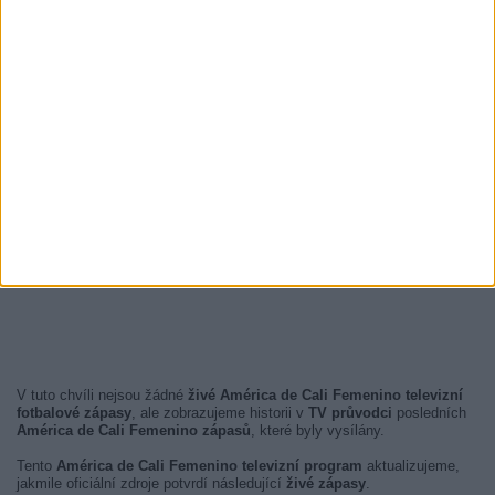
V tuto chvíli nejsou žádné
živé América de Cali Femenino televizní
fotbalové zápasy
, ale zobrazujeme historii v
TV průvodci
posledních
América de Cali Femenino zápasů
, které byly vysílány.
Tento
América de Cali Femenino televizní program
aktualizujeme,
jakmile oficiální zdroje potvrdí následující
živé zápasy
.