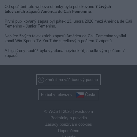
Od spuštění této webové stránky bylo publikováno
7 živých
televizních zápasů América de Cali Femenino
.
První publikovaný zápas byl pátek 13. února 2026 mezi América de Cali
Femenino - Junior Femenino.
Nejvíce živých televizních zápasů América de Cali Femenino vysílal
kanál Win Sports TV YouTube s celkovým počtem 7 zápasů.
A Liga ženy soutěž byla vysílána nejvícekrát, s celkovým počtem 7
zápasů.
Změnit na váš časový pásmo
Fotbal v televizi v
Česko
© WOSTI 2026 |
wosti.com
Podmínky a pravidla
Zásady používání cookies
Doporučeno