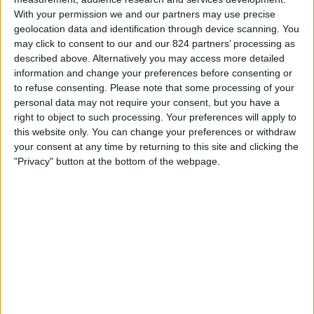
Watford
With your permission we and our partners may use precise
Nova Sport 6
Oneplay
geolocation data and identification through device scanning. You
may click to consent to our and our 824 partners’ processing as
described above. Alternatively you may access more detailed
STATISTICKÁ DATA O TELEVIZIJI TÝMU BRISTOL CITY V
information and change your preferences before consenting or
ČESKO
to refuse consenting.
Please note that some processing of your
personal data may not require your consent, but you have a
Od dnešního dne,
09.08.2026
, a od doby, kdy tento web začal sbírat
right to object to such processing. Your preferences will apply to
statistická data o tom, kdy a kde jsou zápasy
Fotbal
týmu vysílány v
this website only. You can change your preferences or withdraw
Česko
, což bylo dne
09.02.2025
, můžeme poskytnout následující
your consent at any time by returning to this site and clicking the
informace:
"Privacy" button at the bottom of the webpage.
9
Televizní Vysílání
0 Bezplatné zápasy
0%
9 Placené zápasy
100%
Žebříček podle kanálů