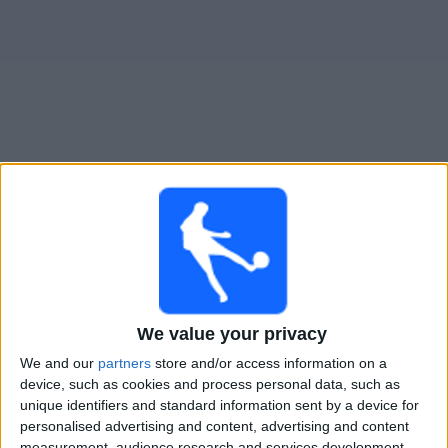
Novinky
Bezplatný
widget
Bristol City živě v televizi v Česku
×
Bristol City:
V tuto chvíli není vysílán žádný fotbalový
zápas. Historii předchozích vysílaných zápasů si
můžete zkontrolovat
We value your privacy
Pátek, 27.02.2026
We and our
partners
store and/or access information on a
device, such as cookies and process personal data, such as
21:00
Championship
unique identifiers and standard information sent by a device for
personalised advertising and content, advertising and content
Bristol City
measurement, audience research and services development.