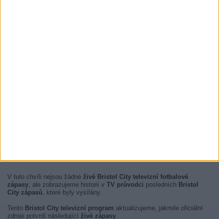
V tuto chvíli nejsou žádné
živé Bristol City televizní fotbalové
zápasy
, ale zobrazujeme historii v
TV průvodci
posledních
Bristol
City zápasů
, které byly vysílány.
Tento
Bristol City televizní program
aktualizujeme, jakmile oficiální
zdroje potvrdí následující
živé zápasy
.