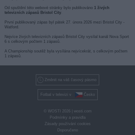
Od spuštění této webové stránky bylo publikováno
1 živých
televizních zápasů Bristol City
.
První publikovaný zápas byl pátek 27. února 2026 mezi Bristol City -
Watford.
Nejvíce živých televizních zápasů Bristol City vysílal kanál Nova Sport
6 s celkovým počtem 1 zápasů.
A Championship soutěž byla vysílána nejvícekrát, s celkovým počtem
1 zápasů.
Změnit na váš časový pásmo
Fotbal v televizi v
Česko
© WOSTI 2026 |
wosti.com
Podmínky a pravidla
Zásady používání cookies
Doporučeno