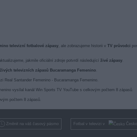
no televizní fotbalové zápasy
, ale zobrazujeme historii v
TV průvodci
pos
ktualizujeme, jakmile oficiální zdroje potvrdí následující
živé zápasy
.
 živých televizních zápasů Bucaramanga Femenino
.
mezi Real Santander Femenino - Bucaramanga Femenino.
menino vysílal kanál Win Sports TV YouTube s celkovým počtem 8 zápasů.
lkovým počtem 8 zápasů.
Změnit na váš časový pásmo
Fotbal v televizi v
Česk