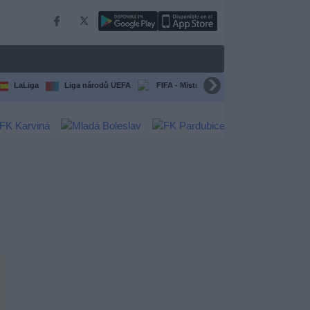
LaLiga
Liga národů UEFA
FIFA - Mistrovství světa klubů
Všec