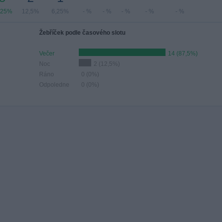
,25%
12,5%
6,25%
- %
- %
- %
- %
- %
Žebříček podle časového slotu
Večer
14 (87,5%)
Noc
2 (12,5%)
Ráno
0 (0%)
Odpoledne
0 (0%)