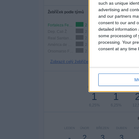
such as unique ident
advertising and con
Žebříček podle týmů
and our partners may
consent to our and o
Fortaleza Femenino
2 (12,5%)
detailed information
Dep. Cali Ž
2 (12,5%)
some processing of y
Real Santander Femenino
2 (12,5%)
processing. Your pre
América de Cali Femenino
2 (12,5%)
consent at any time b
Orsomarso Femenino
2 (12,5%)
Zobrazit celý žebříček
Po
M
PONDĚLÍ
ÚTERÝ
STŘ
1
1
6,25%
6,25%
12,
LEDEN
ÚNOR
BŘEZEN
DUBEN
KV
-
2
3
3