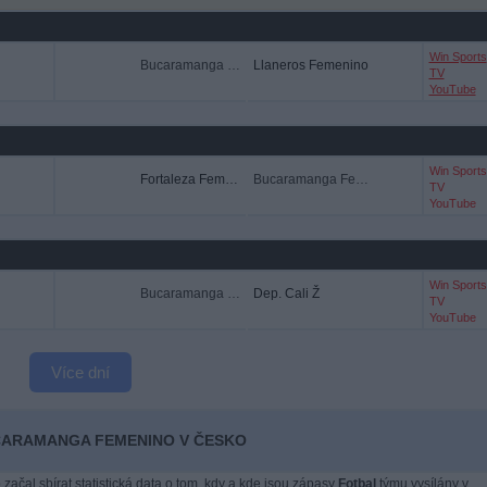
Win Sports
Bucaramanga Femenino
Llaneros Femenino
TV
YouTube
Win Sports
Fortaleza Femenino
Bucaramanga Femenino
TV
YouTube
Win Sports
Bucaramanga Femenino
Dep. Cali Ž
TV
YouTube
Více dní
BUCARAMANGA FEMENINO V ČESKO
 začal sbírat statistická data o tom, kdy a kde jsou zápasy
Fotbal
týmu vysílány v