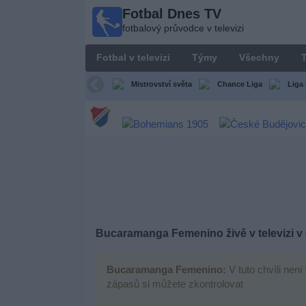
Fotbal Dnes TV
Fotbal
fotbalový průvodce v televizi
Dnes
TV
Fotbal v televizi
Týmy
Všechny
T
fotbalový
průvodce
Mistrovství světa
Chance Liga
Liga 
v televizi
Fotbal
v
televizi
Týmy
Všechny
Bucaramanga Femenino živě v televizi v
Televizní
Bucaramanga Femenino:
V tuto chvíli není
kanály
zápasů si můžete zkontrolovat