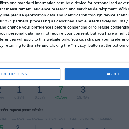
ifiers and standard information sent by a device for personalised adver
tent measurement, audience research and services development.
With 
Žebříček podle soutěží
 use precise geolocation data and identification through device scanni
ur 824 partners’ processing as described above. Alternatively you ma
Liga ženy
16 (100%)
 and change your preferences before consenting or to refuse consentin
our personal data may not require your consent, but you have a right t
Zobrazit celý žebříček
ferences will apply to this website only. You can change your preferen
y returning to this site and clicking the "Privacy" button at the bottom
čet zápasů podle dne v týdnu
ORE OPTIONS
AGREE
EDA
ČTVRTEK
PÁTEK
SOBOTA
NEDĚLE
2
1
1
7
3
5%
6,25%
6,25%
43,75%
18,75%
Počet zápasů podle měsíce
ĚTEN
ČERVEN
ČERVENEC
SRPEN
ZÁŘÍ
ŘÍJEN
LISTOPAD
PROSINEC
5
2
1
-
-
-
-
-