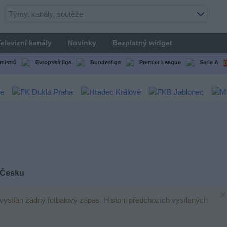
elevizní kanály
Novinky
Bezplatný widget
mistrů
Evropská liga
Bundesliga
Premier League
Serie A
 Česku
×
 vysílán žádný fotbalový zápas. Historii předchozích vysílaných