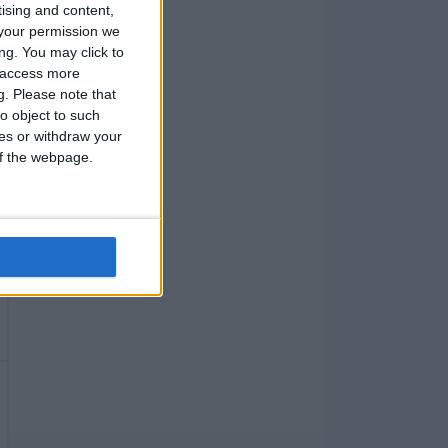
tising and content,
your permission we
ng. You may click to
y access more
g.
Please note that
o object to such
ces or withdraw your
 of the webpage.