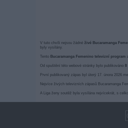
V tuto chvíli nejsou žádné
živé Bucaramanga Femeni
byly vysílány.
Tento
Bucaramanga Femenino televizní program
a
Od spuštění této webové stránky bylo publikováno
8
První publikovaný zápas byl úterý 17. února 2026 
Nejvíce živých televizních zápasů Bucaramanga Fe
A Liga ženy soutěž byla vysílána nejvícekrát, s ce