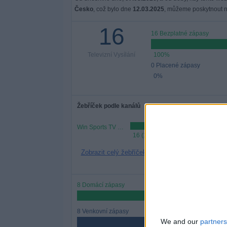
Česko
, což bylo dne
12.03.2025
, můžeme poskytnout ná
16
16 Bezplatné zápasy
Televizní Vysílání
100%
0 Placené zápasy
0%
Žebříček podle kanálů
Win Sports TV YouTube
16 (100%)
Zobrazit celý žebříček
8 Domácí zápasy
50%
8 Venkovní zápasy
We and our
partners
50%