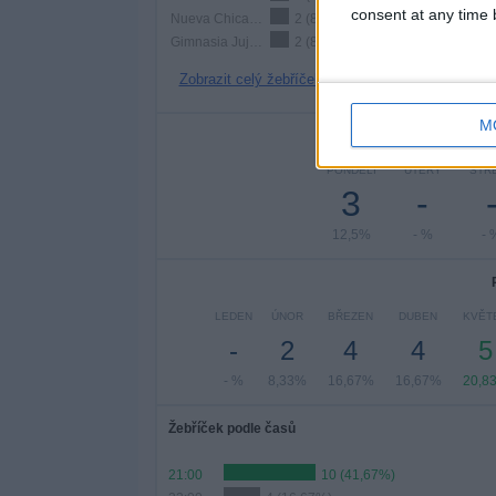
consent at any time b
Nueva Chicago
2 (8,33%)
Gimnasia Jujuy
2 (8,33%)
Zobrazit celý žebříček
M
Po
PONDĚLÍ
ÚTERÝ
STŘ
3
-
12,5%
- %
- 
LEDEN
ÚNOR
BŘEZEN
DUBEN
KVĚT
-
2
4
4
5
- %
8,33%
16,67%
16,67%
20,8
Žebříček podle časů
21:00
10 (41,67%)