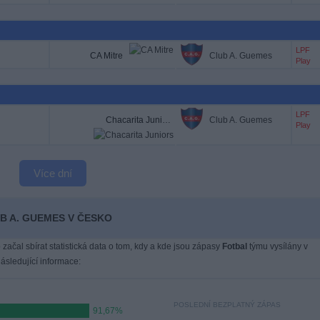
LPF
CA Mitre
Club A. Guemes
Play
LPF
Chacarita Juniors
Club A. Guemes
Play
Více dní
UB A. GUEMES V ČESKO
 začal sbírat statistická data o tom, kdy a kde jsou zápasy
Fotbal
týmu vysílány v
sledující informace:
POSLEDNÍ BEZPLATNÝ ZÁPAS
91,67%