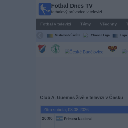
Fotbal Dnes TV
Fotbal
fotbalový průvodce v televizi
Dnes
TV
Fotbal v televizi
Týmy
Všechny
T
fotbalový
průvodce
Mistrovství světa
Chance Liga
Liga 
v televizi
Fotbal
v
televizi
Týmy
Všechny
Club A. Guemes živě v televizi v Česku
Zítra sobota, 08.08.2026
Televizní
kanály
20:00
Primera Nacional