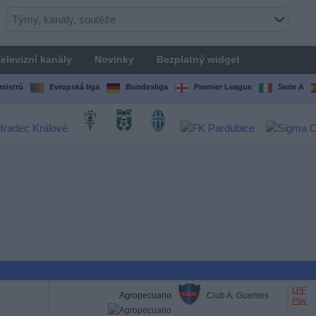
elevizní kanály
Novinky
Bezplatný widget
mistrů
Evropská liga
Bundesliga
Premier League
Serie A
LPF
Agropecuario
Club A. Guemes
Play