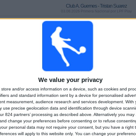
Club A. Guemes - Tristan Suarez
03.08.2026 Primera Nacional por LPF Play
HRY
DNY
CELKEM
0
3
2
Po sobě jdoucí
Bez
Televizní kanály
placené
bezplatného
zápasu
CELKEM
MAXIMÁLNÍ
CELKEM
We value your privacy
1
2
18
store and/or access information on a device, such as cookies and pro
Soutěže
VS Atletico
Soupeři
ifiers and standard information sent by a device for personalised adver
Atlanta
tent measurement, audience research and services development.
With 
 use precise geolocation data and identification through device scanni
Žebříček podle soutěží
ur 824 partners’ processing as described above. Alternatively you ma
 and change your preferences before consenting or to refuse consentin
Primera Nacional
24 (100%)
our personal data may not require your consent, but you have a right t
Zobrazit celý žebříček
ferences will apply to this website only. You can change your preferen