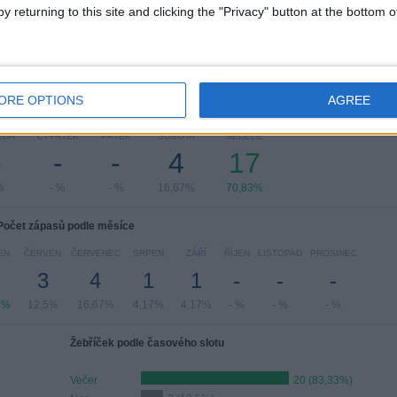
y returning to this site and clicking the "Privacy" button at the bottom
ORE OPTIONS
AGREE
čet zápasů podle dne v týdnu
EDA
ČTVRTEK
PÁTEK
SOBOTA
NEDĚLE
-
-
-
4
17
%
- %
- %
16,67%
70,83%
Počet zápasů podle měsíce
EN
ČERVEN
ČERVENEC
SRPEN
ZÁŘÍ
ŘÍJEN
LISTOPAD
PROSINEC
3
4
1
1
-
-
-
3%
12,5%
16,67%
4,17%
4,17%
- %
- %
- %
Žebříček podle časového slotu
Večer
20 (83,33%)