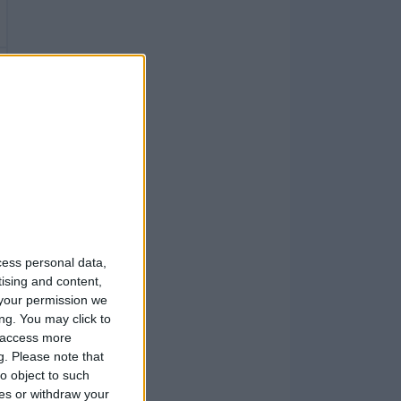
cess personal data,
tising and content,
your permission we
ng. You may click to
y access more
g.
Please note that
o object to such
ces or withdraw your