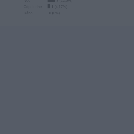
Noc
3 (12,5%)
Odpoledne
1 (4,17%)
Ráno
0 (0%)