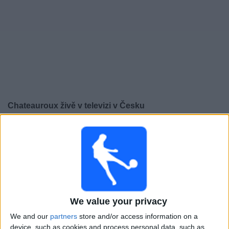
Novinky
Bezplatný
widget
Chateauroux živě v televizi v Česku
×
Chateauroux:
V tuto chvíli není vysílán žádný fotbalový
zápas. Historii předchozích vysílaných zápasů si
můžete zkontrolovat
Pátek, 15.05.2026
19:30
We value your privacy
Ligue 3
We and our
partners
store and/or access information on a
Valenciennes
device, such as cookies and process personal data, such as