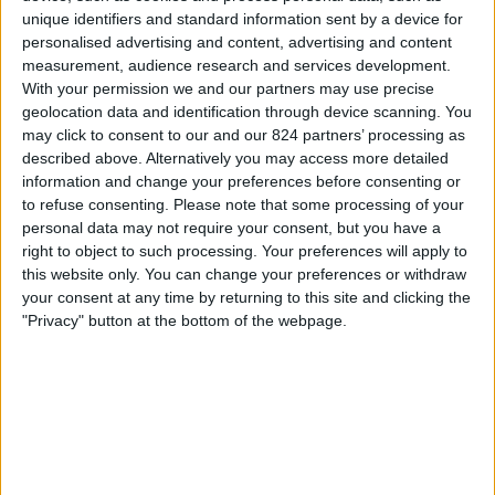
Chateauroux
unique identifiers and standard information sent by a device for
FIFA+
DAZN Uvolnit (sledujte to živě)
personalised advertising and content, advertising and content
measurement, audience research and services development.
With your permission we and our partners may use precise
Sobota, 09.05.2026
geolocation data and identification through device scanning. You
19:30
Ligue 3
may click to consent to our and our 824 partners’ processing as
described above. Alternatively you may access more detailed
Chateauroux
information and change your preferences before consenting or
Sochaux
to refuse consenting.
Please note that some processing of your
personal data may not require your consent, but you have a
FIFA+
DAZN Uvolnit (sledujte to živě)
right to object to such processing. Your preferences will apply to
this website only. You can change your preferences or withdraw
Pátek, 24.04.2026
your consent at any time by returning to this site and clicking the
"Privacy" button at the bottom of the webpage.
19:30
Ligue 3
Chateauroux
FC Fleury 91
FIFA+
DAZN Uvolnit (sledujte to živě)
Více dní