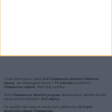
V tuto chvíli nejsou žádné
živé Chateauroux televizní fotbalové
zápasy
, ale zobrazujeme historii v
TV průvodci
posledních
Chateauroux zápasů
, které byly vysílány.
Tento
Chateauroux televizní program
aktualizujeme, jakmile oficiální
zdroje potvrdí následující
živé zápasy
.
Od spuštění této webové stránky bylo publikováno
12 živých
televizních zápasů Chateauroux
.