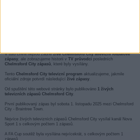
V tuto chvíli nejsou žádné
živé Chelmsford City televizní fotbalové
zápasy
, ale zobrazujeme historii v
TV průvodci
posledních
Chelmsford City zápasů
, které byly vysílány.
Tento
Chelmsford City televizní program
aktualizujeme, jakmile
oficiální zdroje potvrdí následující
živé zápasy
.
Od spuštění této webové stránky bylo publikováno
1 živých
televizních zápasů Chelmsford City
.
První publikovaný zápas byl sobota 1. listopadu 2025 mezi Chelmsford
City - Braintree Town.
Nejvíce živých televizních zápasů Chelmsford City vysílal kanál Nova
Sport 1 s celkovým počtem 1 zápasů.
A FA Cup soutěž byla vysílána nejvícekrát, s celkovým počtem 1
zápasů.