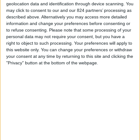
Braintree Town
geolocation data and identification through device scanning. You
may click to consent to our and our 824 partners’ processing as
Nova Sport 1
Oneplay
described above. Alternatively you may access more detailed
information and change your preferences before consenting or
to refuse consenting.
Please note that some processing of your
STATISTICKÁ DATA O TELEVIZIJI TÝMU CHELMSFORD
personal data may not require your consent, but you have a
CITY V ČESKO
right to object to such processing. Your preferences will apply to
this website only. You can change your preferences or withdraw
Od dnešního dne,
08.08.2026
, a od doby, kdy tento web začal sbírat
your consent at any time by returning to this site and clicking the
statistická data o tom, kdy a kde jsou zápasy
Fotbal
týmu vysílány v
"Privacy" button at the bottom of the webpage.
Česko
, což bylo dne
01.11.2025
, můžeme poskytnout následující
informace:
1
Televizní Vysílání
0 Bezplatné zápasy
0%
1 Placené zápasy
100%
Žebříček podle kanálů