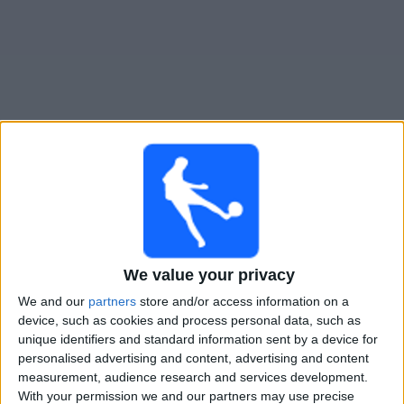
Novinky
Bezplatný
widget
Chelmsford City živě v televizi v Česku
×
Chelmsford City:
V tuto chvíli není vysílán žádný
fotbalový zápas. Historii předchozích vysílaných
zápasů si můžete zkontrolovat
We value your privacy
We and our
partners
store and/or access information on a
device, such as cookies and process personal data, such as
Sobota, 01.11.2025
unique identifiers and standard information sent by a device for
13:00
FA Cup
personalised advertising and content, advertising and content
measurement, audience research and services development.
Chelmsford City
With your permission we and our partners may use precise