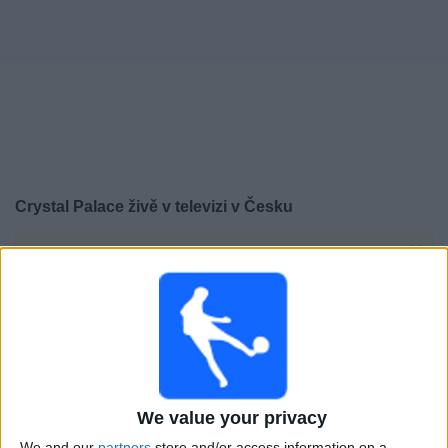
Novinky
Bezplatný
widget
Crystal Palace živě v televizi v Česku
×
Crystal Palace:
V tuto chvíli není vysílán žádný
fotbalový zápas. Historii předchozích vysílaných
zápasů si můžete zkontrolovat
Neděle, 24.05.2026
17:00
Premier League
We value your privacy
Crystal Palace
We and our
partners
store and/or access information on a