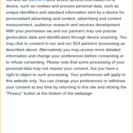
Arsenal
device, such as cookies and process personal data, such as
CANAL+ Sport
unique identifiers and standard information sent by a device for
personalised advertising and content, advertising and content
measurement, audience research and services development.
Středa, 13.05.2026
With your permission we and our partners may use precise
21:00
Premier League
geolocation data and identification through device scanning. You
may click to consent to our and our 824 partners’ processing as
Manchester City
described above. Alternatively you may access more detailed
Crystal Palace
information and change your preferences before consenting or
CANAL+ Sport
to refuse consenting.
Please note that some processing of your
personal data may not require your consent, but you have a
right to object to such processing. Your preferences will apply to
Čtvrtek, 07.05.2026
this website only. You can change your preferences or withdraw
21:00
Konferenční liga
your consent at any time by returning to this site and clicking the
Semifinále
"Privacy" button at the bottom of the webpage.
Crystal Palace
Šachtar
Sport 2