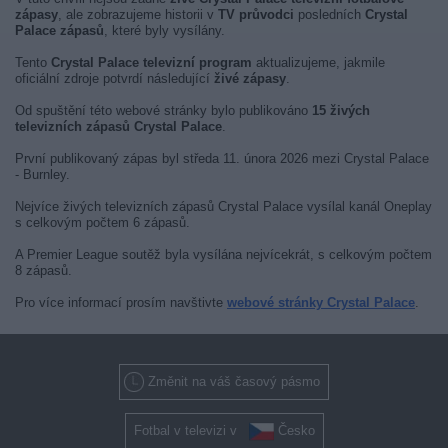
zápasy
, ale zobrazujeme historii v
TV průvodci
posledních
Crystal
Palace zápasů
, které byly vysílány.
Tento
Crystal Palace televizní program
aktualizujeme, jakmile
oficiální zdroje potvrdí následující
živé zápasy
.
Od spuštění této webové stránky bylo publikováno
15 živých
televizních zápasů Crystal Palace
.
První publikovaný zápas byl středa 11. února 2026 mezi Crystal Palace
- Burnley.
Nejvíce živých televizních zápasů Crystal Palace vysílal kanál Oneplay
s celkovým počtem 6 zápasů.
A Premier League soutěž byla vysílána nejvícekrát, s celkovým počtem
8 zápasů.
Pro více informací prosím navštivte
webové stránky Crystal Palace
.
Změnit na váš časový pásmo
Fotbal v televizi v
Česko