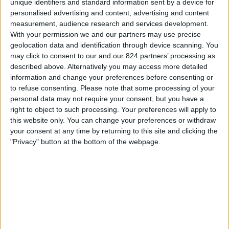
unique identifiers and standard information sent by a device for
personalised advertising and content, advertising and content
20:45
Liga národů UEFA
measurement, audience research and services development.
Skupinová fáze
With your permission we and our partners may use precise
geolocation data and identification through device scanning. You
Belgie
may click to consent to our and our 824 partners’ processing as
Francie
described above. Alternatively you may access more detailed
Kanál k potvrzení
information and change your preferences before consenting or
to refuse consenting.
Please note that some processing of your
personal data may not require your consent, but you have a
Pátek, 02.10.2026
right to object to such processing. Your preferences will apply to
20:45
Liga národů UEFA
this website only. You can change your preferences or withdraw
Skupinová fáze
your consent at any time by returning to this site and clicking the
"Privacy" button at the bottom of the webpage.
Francie
Itálie
Kanál k potvrzení
Více dní