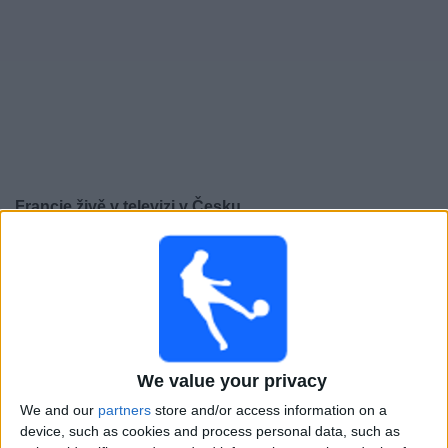
Novinky
Bezplatný
widget
Francie živě v televizi v Česku
Pátek, 25.09.2026
20:45
Liga národů UEFA
Skupinová fáze
Turecko
Francie
We value your privacy
Kanál k potvrzení
We and our
partners
store and/or access information on a
device, such as cookies and process personal data, such as
Pondělí, 28.09.2026