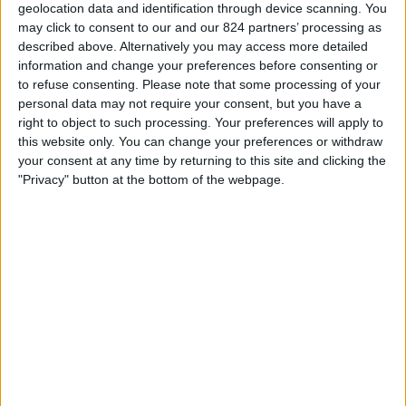
geolocation data and identification through device scanning. You
ČESKO
may click to consent to our and our 824 partners’ processing as
described above. Alternatively you may access more detailed
Od dnešního dne,
07.08.2026
, a od doby, kdy tento web začal sbírat
information and change your preferences before consenting or
statistická data o tom, kdy a kde jsou zápasy
Fotbal
týmu vysílány v
to refuse consenting.
Please note that some processing of your
Česko
, což bylo dne
25.01.2025
, můžeme poskytnout následující
personal data may not require your consent, but you have a
informace:
right to object to such processing. Your preferences will apply to
44
this website only. You can change your preferences or withdraw
your consent at any time by returning to this site and clicking the
"Privacy" button at the bottom of the webpage.
Televizní Vysílání
0 Bezplatné zápasy
0%
44 Placené zápasy
100%
Žebříček podle kanálů
Oneplay
27 (61,36%)
Nova Sport 3
16 (36,36%)
Nova Sport 5
13 (29,55%)
Nova Sport 6
4 (9,09%)