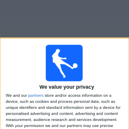
Novinky
Bezplatný
widget
Freiburg živě v televizi v Česku
Neděle, 23.08.2026
18:00
DFB Pokal
We value your privacy
Düsseldorf
We and our
partners
store and/or access information on a
Freiburg
device, such as cookies and process personal data, such as
unique identifiers and standard information sent by a device for
Nova Sport 1
personalised advertising and content, advertising and content
measurement, audience research and services development.
With your permission we and our partners may use precise
STATISTICKÁ DATA O TELEVIZIJI TÝMU FREIBURG V