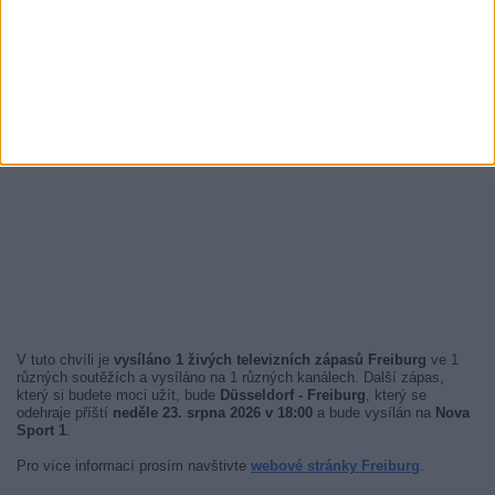
V tuto chvíli je
vysíláno 1 živých televizních zápasů Freiburg
ve 1
různých soutěžích a vysíláno na 1 různých kanálech. Další zápas,
který si budete moci užít, bude
Düsseldorf - Freiburg
, který se
odehraje příští
neděle 23. srpna 2026 v 18:00
a bude vysílán na
Nova
Sport 1
.
Pro více informací prosím navštivte
webové stránky Freiburg
.