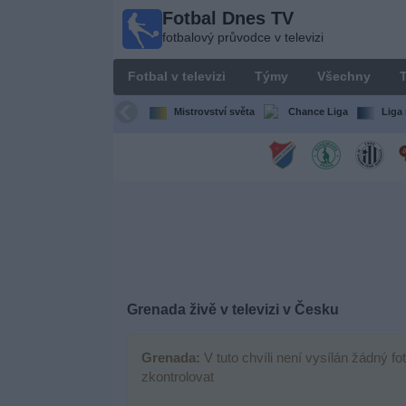
Fotbal Dnes TV
Fotbal
fotbalový průvodce v televizi
Dnes
TV
Fotbal v televizi
Týmy
Všechny
T
fotbalový
průvodce
Mistrovství světa
Chance Liga
Liga 
v televizi
Fotbal
v
televizi
Týmy
Všechny
Grenada živě v televizi v Česku
Televizní
Grenada:
V tuto chvíli není vysílán žádný f
kanály
zkontrolovat