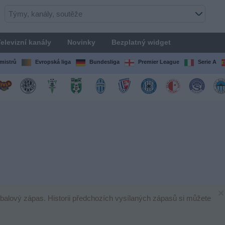
elevizní kanály
Novinky
Bezplatný widget
mistrů
Evropská liga
Bundesliga
Premier League
Serie A
×
otbalový zápas. Historii předchozích vysílaných zápasů si můžete