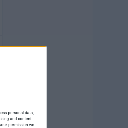
cess personal data,
tising and content,
your permission we