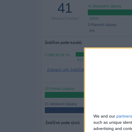
41
41 Bezplatné zápasy
Televizní Vysílání
100%
0 Placené zápasy
0%
Žebříček podle kanálů
CONCACAF YouTube
41 (100%)
Zobrazit celý žebříček
20 Domácí zápasy
48,78%
21 Venkovní zápasy
51,22%
We and our
partners
such as unique ident
Žebříček podle týmů
advertising and con