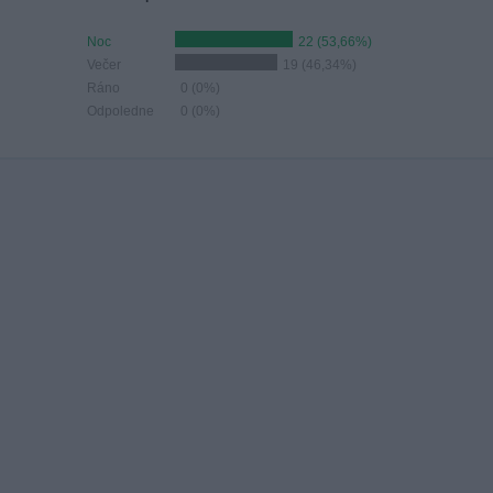
Noc
22 (53,66%)
Večer
19 (46,34%)
Ráno
0 (0%)
Odpoledne
0 (0%)