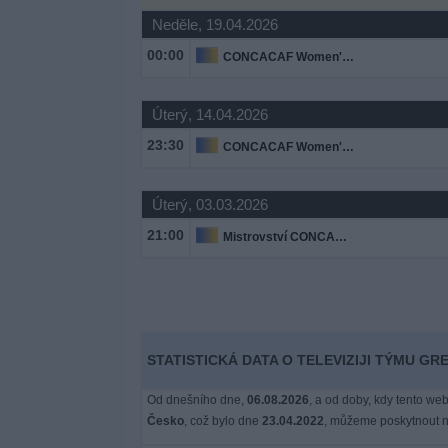
Novinky
Neděle, 19.04.2026
00:00
CONCACAF Women's Championship
Bezplatný
widget
Úterý, 14.04.2026
23:30
CONCACAF Women's Championship
Úterý, 03.03.2026
21:00
Mistrovství CONCACAF do 20 let
STATISTICKÁ DATA O TELEVIZIJI TÝMU GR
Od dnešního dne,
06.08.2026
, a od doby, kdy tento web
Česko
, což bylo dne
23.04.2022
, můžeme poskytnout ná