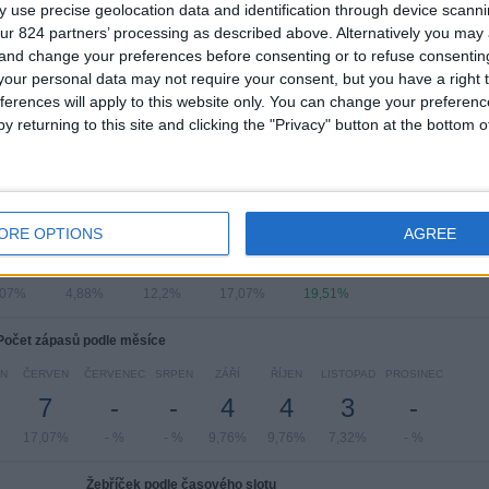
 use precise geolocation data and identification through device scanni
Liga národů CONCACAF
14 (34,15%)
ur 824 partners’ processing as described above. Alternatively you ma
Mistrovství světa U17 – ženy
9 (21,95%)
 and change your preferences before consenting or to refuse consentin
Mistrovství CONCACAF do 20 let
5 (12,2%)
our personal data may not require your consent, but you have a right t
Mistrovství světa
4 (9,76%)
ferences will apply to this website only. You can change your preferen
CONCACAF Women's Championship
4 (9,76%)
y returning to this site and clicking the "Privacy" button at the bottom
Zobrazit celý žebříček
čet zápasů podle dne v týdnu
ŘEDA
ČTVRTEK
PÁTEK
SOBOTA
NEDĚLE
ORE OPTIONS
AGREE
7
2
5
7
8
,07%
4,88%
12,2%
17,07%
19,51%
Počet zápasů podle měsíce
N
ČERVEN
ČERVENEC
SRPEN
ZÁŘÍ
ŘÍJEN
LISTOPAD
PROSINEC
7
-
-
4
4
3
-
17,07%
- %
- %
9,76%
9,76%
7,32%
- %
Žebříček podle časového slotu