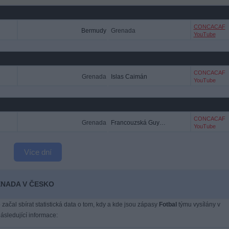
CONCACAF
Bermudy
Grenada
YouTube
CONCACAF
Grenada
Islas Caimán
YouTube
CONCACAF
Grenada
Francouzská Guyana
YouTube
Více dní
ENADA V ČESKO
 začal sbírat statistická data o tom, kdy a kde jsou zápasy
Fotbal
týmu vysílány v
sledující informace: