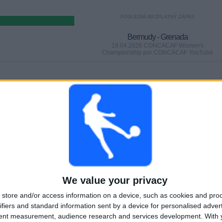
POSLEDNÍ BEZPLATNÝ ZÁPAS
Bermudy - Grenada
19.04.2026 CONCACAF Women's
Championship por CONCACAF YouTube
HRY
DNY
CELKEM
0
109
1
Po sobě jdoucí
Bez
Televizní kanály
placené
bezplatného
zápasu
CELKEM
MAXIMÁLNÍ
CELKEM
7
5
25
We value your privacy
Soutěže
VS Kostarika
Soupeři
store and/or access information on a device, such as cookies and pro
ifiers and standard information sent by a device for personalised adver
Žebříček podle soutěží
tent measurement, audience research and services development.
With 