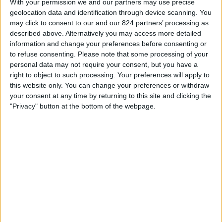
With your permission we and our partners may use precise
18:30
2. Bundesliga
geolocation data and identification through device scanning. You
may click to consent to our and our 824 partners’ processing as
Kiel
described above. Alternatively you may access more detailed
St. Pauli
information and change your preferences before consenting or
Nova Sport 3
to refuse consenting.
Please note that some processing of your
personal data may not require your consent, but you have a
right to object to such processing. Your preferences will apply to
STATISTICKÁ DATA O TELEVIZIJI TÝMU KIEL V ČESKO
this website only. You can change your preferences or withdraw
your consent at any time by returning to this site and clicking the
Od dnešního dne,
08.08.2026
, a od doby, kdy tento web začal sbírat
"Privacy" button at the bottom of the webpage.
statistická data o tom, kdy a kde jsou zápasy
Fotbal
týmu vysílány v
Česko
, což bylo dne
24.01.2025
, můžeme poskytnout následující
informace:
30
Televizní Vysílání
0 Bezplatné zápasy
0%
30 Placené zápasy