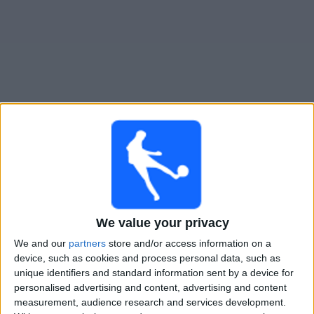
Novinky
Bezplatný
widget
Holstein Kiel živě v televizi v Česku
Fotbalové zápasy dnes sobota, 08.08.2026
13:00
2. Bundesliga
We value your privacy
Darmstadt
Kiel
We and our
partners
store and/or access information on a
device, such as cookies and process personal data, such as
Nova Sport 3
unique identifiers and standard information sent by a device for
personalised advertising and content, advertising and content
Pátek, 14.08.2026
measurement, audience research and services development.