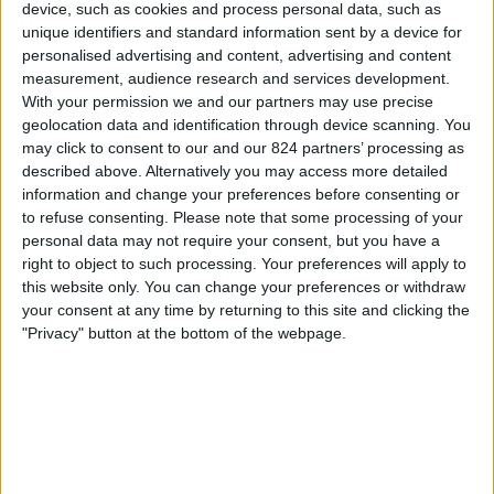
device, such as cookies and process personal data, such as
Ipswich
unique identifiers and standard information sent by a device for
Nova Sport 3
personalised advertising and content, advertising and content
measurement, audience research and services development.
Středa, 22.04.2026
With your permission we and our partners may use precise
geolocation data and identification through device scanning. You
20:45
Championship
may click to consent to our and our 824 partners’ processing as
described above. Alternatively you may access more detailed
Charlton Athletic
information and change your preferences before consenting or
Ipswich
to refuse consenting.
Please note that some processing of your
Nova Sport 6
personal data may not require your consent, but you have a
right to object to such processing. Your preferences will apply to
Neděle, 19.04.2026
this website only. You can change your preferences or withdraw
your consent at any time by returning to this site and clicking the
13:00
Championship
"Privacy" button at the bottom of the webpage.
Ipswich
Middlesbrough
Nova Sport 3
Více dní