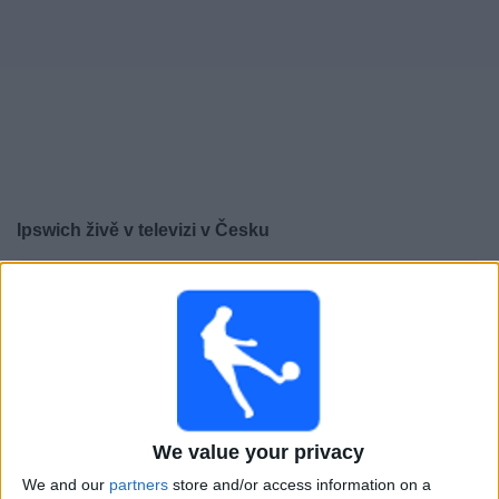
Novinky
Bezplatný
widget
Ipswich živě v televizi v Česku
×
Ipswich:
V tuto chvíli není vysílán žádný fotbalový
zápas. Historii předchozích vysílaných zápasů si
můžete zkontrolovat
Úterý, 28.04.2026
20:45
Championship
We value your privacy
Southampton
We and our
partners
store and/or access information on a