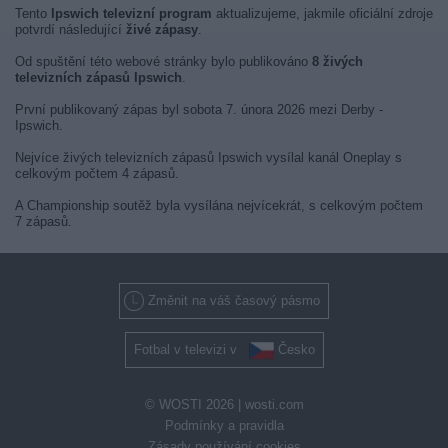
Tento
Ipswich televizní program
aktualizujeme, jakmile oficiální zdroje
potvrdí následující
živé zápasy
.
Od spuštění této webové stránky bylo publikováno
8 živých
televizních zápasů Ipswich
.
První publikovaný zápas byl sobota 7. února 2026 mezi Derby -
Ipswich.
Nejvíce živých televizních zápasů Ipswich vysílal kanál Oneplay s
celkovým počtem 4 zápasů.
A Championship soutěž byla vysílána nejvícekrát, s celkovým počtem
7 zápasů.
Změnit na váš časový pásmo
Fotbal v televizi v
Česko
© WOSTI 2026 |
wosti.com
Podmínky a pravidla
Zásady používání cookies