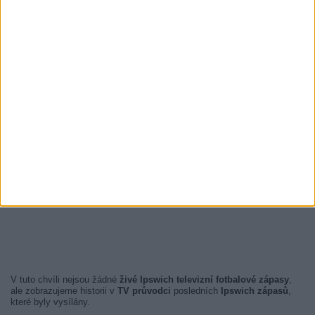
V tuto chvíli nejsou žádné
živé Ipswich televizní fotbalové zápasy
,
ale zobrazujeme historii v
TV průvodci
posledních
Ipswich zápasů
,
které byly vysílány.