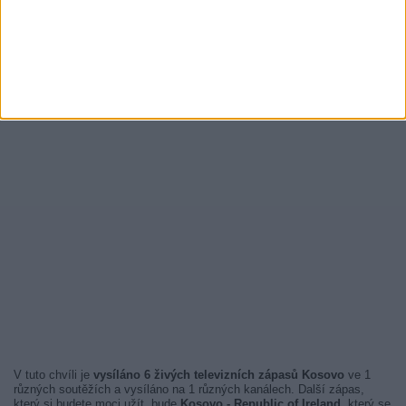
V tuto chvíli je
vysíláno 6 živých televizních zápasů Kosovo
ve 1
různých soutěžích a vysíláno na 1 různých kanálech. Další zápas,
který si budete moci užít, bude
Kosovo - Republic of Ireland
, který se