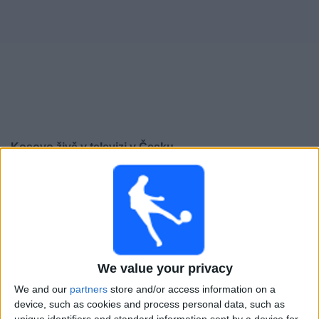
Novinky
Bezplatný
widget
Kosovo živě v televizi v Česku
Čtvrtek, 24.09.2026
20:45
Liga národů UEFA
Skupinová fáze
Kosovo
Republic of Ireland
We value your privacy
Kanál k potvrzení
We and our
partners
store and/or access information on a
device, such as cookies and process personal data, such as
Neděle, 27.09.2026