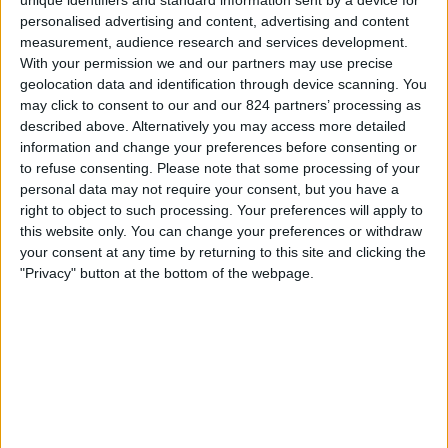
unique identifiers and standard information sent by a device for
personalised advertising and content, advertising and content
18:00
Liga národů UEFA
measurement, audience research and services development.
Skupinová fáze
With your permission we and our partners may use precise
geolocation data and identification through device scanning. You
Rakousko
may click to consent to our and our 824 partners’ processing as
Kosovo
described above. Alternatively you may access more detailed
information and change your preferences before consenting or
Kanál k potvrzení
to refuse consenting.
Please note that some processing of your
personal data may not require your consent, but you have a
Čtvrtek, 01.10.2026
right to object to such processing. Your preferences will apply to
20:45
this website only. You can change your preferences or withdraw
Liga národů UEFA
your consent at any time by returning to this site and clicking the
Skupinová fáze
"Privacy" button at the bottom of the webpage.
Izrael
Kosovo
Kanál k potvrzení
Více dní