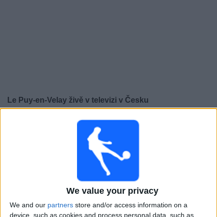
Novinky
Bezplatný
widget
Le Puy-en-Velay živě v televizi v Česku
×
Le Puy-en-Velay:
V tuto chvíli není vysílán žádný
fotbalový zápas. Historii předchozích vysílaných
zápasů si můžete zkontrolovat
Pátek, 15.05.2026
19:30
We value your privacy
Ligue 3
We and our
partners
store and/or access information on a
Sochaux
device, such as cookies and process personal data, such as