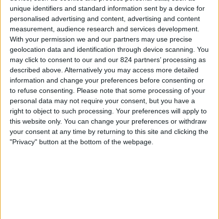
Le Puy-en-Velay
unique identifiers and standard information sent by a device for
FIFA+
DAZN Uvolnit (sledujte to živě)
personalised advertising and content, advertising and content
measurement, audience research and services development.
With your permission we and our partners may use precise
Sobota, 09.05.2026
geolocation data and identification through device scanning. You
19:30
Ligue 3
may click to consent to our and our 824 partners’ processing as
described above. Alternatively you may access more detailed
Le Puy-en-Velay
information and change your preferences before consenting or
Dijon
to refuse consenting.
Please note that some processing of your
personal data may not require your consent, but you have a
FIFA+
DAZN Uvolnit (sledujte to živě)
right to object to such processing. Your preferences will apply to
this website only. You can change your preferences or withdraw
Pátek, 01.05.2026
your consent at any time by returning to this site and clicking the
"Privacy" button at the bottom of the webpage.
19:30
Ligue 3
FC Fleury 91
Le Puy-en-Velay
FIFA+
DAZN Uvolnit (sledujte to živě)
Více dní