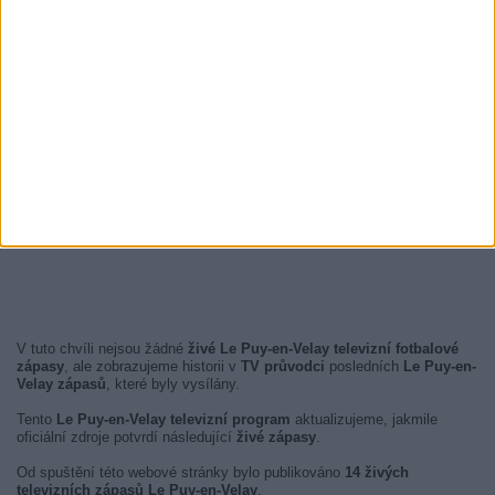
V tuto chvíli nejsou žádné
živé Le Puy-en-Velay televizní fotbalové
zápasy
, ale zobrazujeme historii v
TV průvodci
posledních
Le Puy-en-
Velay zápasů
, které byly vysílány.
Tento
Le Puy-en-Velay televizní program
aktualizujeme, jakmile
oficiální zdroje potvrdí následující
živé zápasy
.
Od spuštění této webové stránky bylo publikováno
14 živých
televizních zápasů Le Puy-en-Velay
.