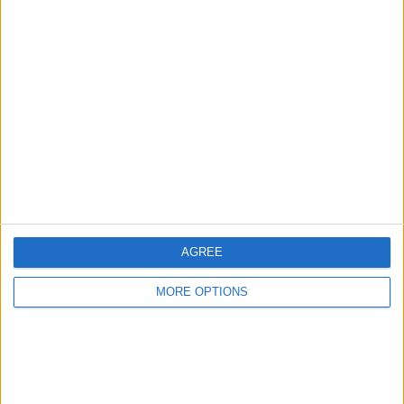
Soutěže
VS Quevilly
Soupeři
Rouen
Žebříček podle týmů
Quevilly Rouen
3 (9,38%)
Valenciennes
2 (6,25%)
Orléans
2 (6,25%)
Stade Briochin
2 (6,25%)
Caen
2 (6,25%)
Zobrazit celý žebříček
AGREE
Žebříček podle soutěží
MORE OPTIONS
Ligue 3
32 (100%)
Zobrazit celý žebříček
Počet zápasů podle dne v týdnu