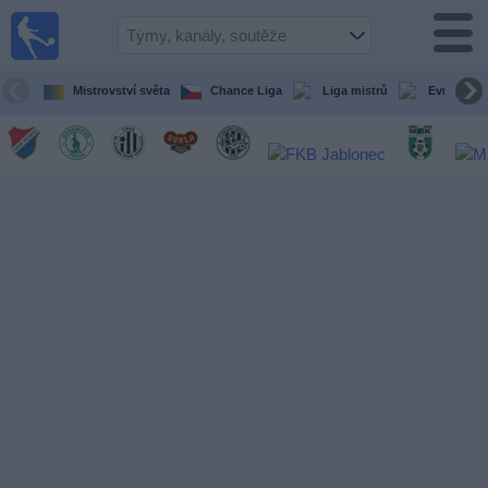
Fotbal
Dnes
TV
Mistrovství světa
Chance Liga
Liga mistrů
Evropská l
fotbalový
průvodce
v televizi
Fotbal
v
televizi
Týmy
Všechny
Televizní
kanály