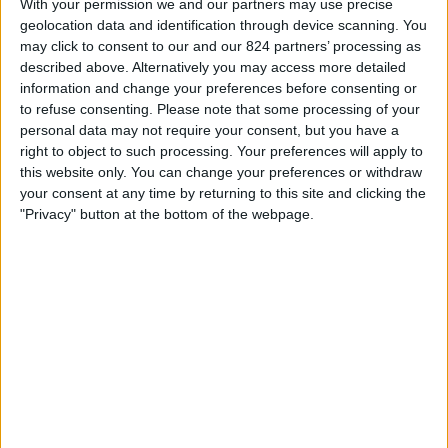
With your permission we and our partners may use precise
CITY V ČESKO
geolocation data and identification through device scanning. You
may click to consent to our and our 824 partners’ processing as
Od dnešního dne,
10.08.2026
, a od doby, kdy tento web začal sbírat
described above. Alternatively you may access more detailed
statistická data o tom, kdy a kde jsou zápasy
Fotbal
týmu vysílány v
information and change your preferences before consenting or
Česko
, což bylo dne
19.01.2025
, můžeme poskytnout následující
to refuse consenting.
Please note that some processing of your
informace:
personal data may not require your consent, but you have a
right to object to such processing. Your preferences will apply to
86
this website only. You can change your preferences or withdraw
your consent at any time by returning to this site and clicking the
Televizní Vysílání
"Privacy" button at the bottom of the webpage.
3 Bezplatné zápasy
3,49%
83 Placené zápasy
96,51%
POSLEDNÍ BEZPLATNÝ ZÁPAS
Juventus - Manchester City
26.06.2025 FIFA - Mistrovství světa klubů por DAZN Uvolnit, DAZN,
Oneplay Sport 4, Oneplay, Oneplay Sport 1
Žebříček podle kanálů