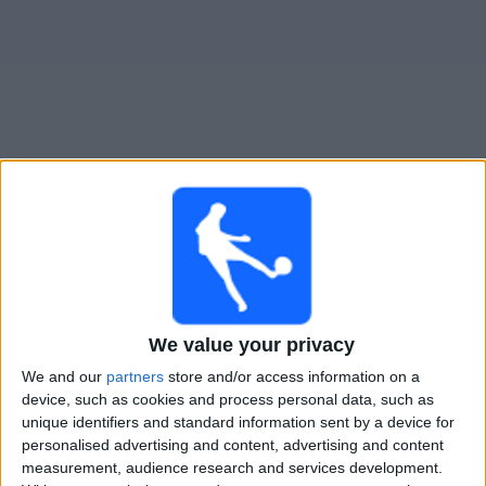
Novinky
Bezplatný
widget
Manchester City živě v televizi v Česku
Neděle, 16.08.2026
16:00
FA Community Shield
We value your privacy
Arsenal
Manchester City
We and our
partners
store and/or access information on a
device, such as cookies and process personal data, such as
Nova Sport 1
unique identifiers and standard information sent by a device for
personalised advertising and content, advertising and content
measurement, audience research and services development.
STATISTICKÁ DATA O TELEVIZIJI TÝMU MANCHESTER