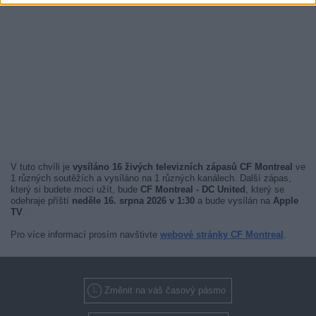
V tuto chvíli je
vysíláno 16 živých televizních zápasů CF Montreal
ve
1 různých soutěžích a vysíláno na 1 různých kanálech. Další zápas,
který si budete moci užít, bude
CF Montreal - DC United
, který se
odehraje příští
neděle 16. srpna 2026 v 1:30
a bude vysílán na
Apple
TV
.
Pro více informací prosím navštivte
webové stránky CF Montreal
.
Změnit na váš časový pásmo