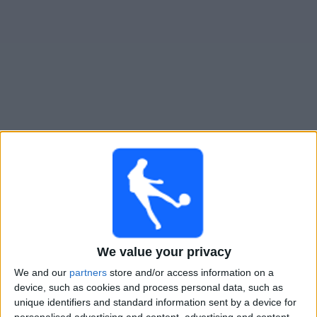
Novinky
Bezplatný
widget
CF Montreal živě v televizi v Česku
Neděle, 16.08.2026
01:30
MLS
CF Montreal
DC United
We value your privacy
Apple TV
We and our
partners
store and/or access information on a
device, such as cookies and process personal data, such as
Čtvrtek, 20.08.2026
unique identifiers and standard information sent by a device for
personalised advertising and content, advertising and content