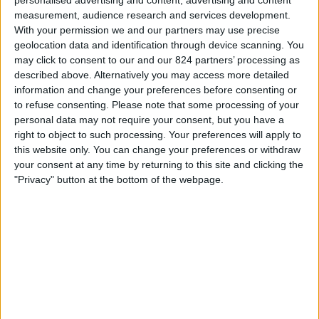
01:30
MLS
measurement, audience research and services development.
With your permission we and our partners may use precise
Columbus Crew
geolocation data and identification through device scanning. You
CF Montreal
may click to consent to our and our 824 partners’ processing as
described above. Alternatively you may access more detailed
Apple TV
information and change your preferences before consenting or
to refuse consenting.
Please note that some processing of your
Neděle, 23.08.2026
personal data may not require your consent, but you have a
right to object to such processing. Your preferences will apply to
01:30
MLS
this website only. You can change your preferences or withdraw
CF Montreal
your consent at any time by returning to this site and clicking the
"Privacy" button at the bottom of the webpage.
Los Angeles Galaxy
Apple TV
Více dní
STATISTICKÁ DATA O TELEVIZIJI TÝMU CF MONTREAL V
ČESKO