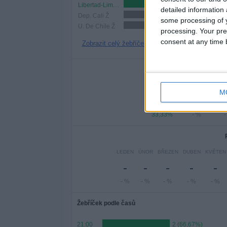
Libertad-Limpeño
1 (33,33%)
detailed information
Dep. Cali Ž
1 (33,33%)
some processing of y
U. De Chile Ž
1 (33,33%)
processing. Your pre
consent at any time b
Zobrazit celý žebříček
Po
PONDĚLÍ
ÚTERÝ
ST
M
1
-
33,33%
- %
-
LEDEN
ÚNOR
BŘEZEN
DUBEN
KVĚTEN
-
-
-
-
-
- %
- %
- %
- %
- %
Žebříček podle časů
21:00
2 (66,67%)