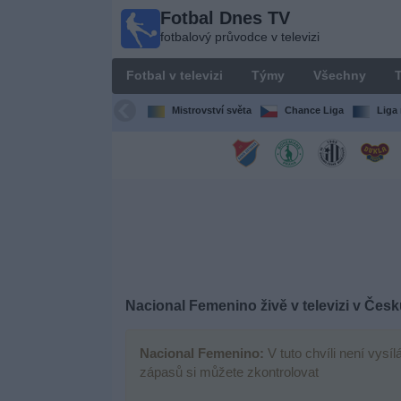
Fotbal Dnes TV
Fotbal
fotbalový průvodce v televizi
Dnes
TV
Fotbal v televizi
Týmy
Všechny
T
fotbalový
průvodce
Mistrovství světa
Chance Liga
Liga 
v televizi
Fotbal
v
televizi
Týmy
Všechny
Nacional Femenino živě v televizi v Česk
Televizní
Nacional Femenino:
V tuto chvíli není vysí
kanály
zápasů si můžete zkontrolovat