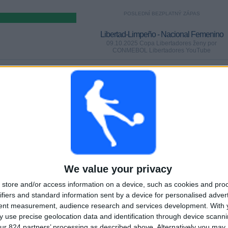
POSLEDNÍ BEZPLATNÝ ZÁPAS
Libertad-Limpeño - Nacional Femenino
09.10.2025 Copa Libertadores ženy por
CONMEBOL Libertadores YouTube
HRY
DNY
CELKEM
0
304
1
Po sobě jdoucí
Bez
Televizní kanály
placené
bezplatného
zápasu
CELKEM
MAXIMÁLNÍ
CELKEM
1
1
3
We value your privacy
store and/or access information on a device, such as cookies and pro
Soutěže
VS Libertad-
Soupeři
Limpeño
ifiers and standard information sent by a device for personalised adver
tent measurement, audience research and services development.
With 
Žebříček podle soutěží
 use precise geolocation data and identification through device scanni
ur 824 partners’ processing as described above. Alternatively you ma