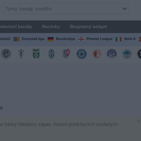
elevizní kanály
Novinky
Bezplatný widget
mistrů
Evropská liga
Bundesliga
Premier League
Serie A
u
×
lán žádný fotbalový zápas. Historii předchozích vysílaných