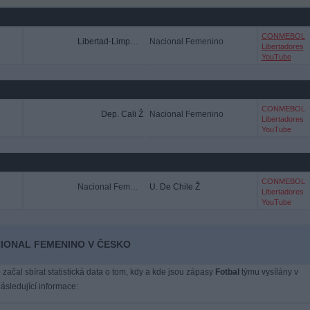
CONMEBOL
Libertad-Limpeño
Nacional Femenino
Libertadores
YouTube
CONMEBOL
Dep. Cali Ž
Nacional Femenino
Libertadores
YouTube
CONMEBOL
Nacional Femenino
U. De Chile Ž
Libertadores
YouTube
ACIONAL FEMENINO V ČESKO
 začal sbírat statistická data o tom, kdy a kde jsou zápasy
Fotbal
týmu vysílány v
sledující informace: