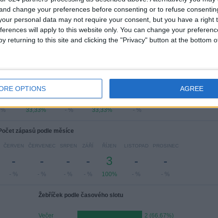
Copa Libertadores ženy
3 (100%)
 and change your preferences before consenting or to refuse consentin
our personal data may not require your consent, but you have a right t
Zobrazit celý žebříček
ferences will apply to this website only. You can change your preferen
y returning to this site and clicking the "Privacy" button at the bottom
čet zápasů podle dne v týdnu
ŘEDA
ČTVRTEK
PÁTEK
SOBOTA
NEDĚLE
ORE OPTIONS
AGREE
-
1
-
1
-
 %
33,33%
- %
33,33%
- %
Počet zápasů podle měsíce
ČERVEN
ČERVENEC
SRPEN
ZÁŘÍ
ŘÍJEN
LISTOPAD
PROSINEC
-
-
-
-
3
-
-
- %
- %
- %
- %
100%
- %
- %
Žebříček podle časového slotu
Večer
2 (66,67%)