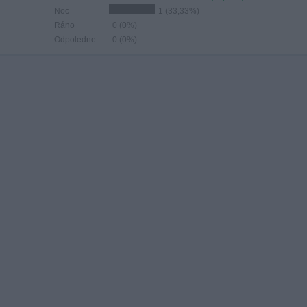
Noc
1 (33,33%)
Ráno
0 (0%)
Odpoledne
0 (0%)