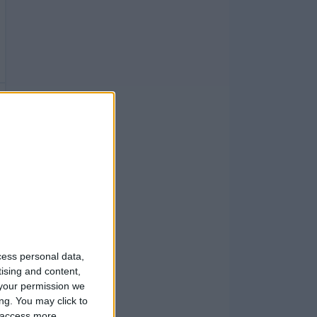
cess personal data,
tising and content,
your permission we
ng. You may click to
y access more