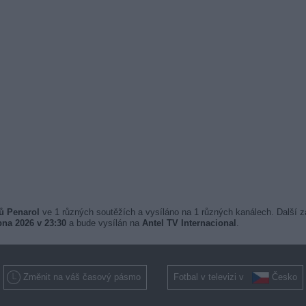
sů Penarol
ve 1 různých soutěžích a vysíláno na 1 různých kanálech. Další z
pna 2026 v 23:30
a bude vysílán na
Antel TV Internacional
.
Změnit na váš časový pásmo
Fotbal v televizi v
Česko