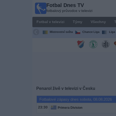
Fotbal Dnes TV
Fotbal
fotbalový průvodce v televizi
Dnes
TV
Fotbal v televizi
Týmy
Všechny
T
fotbalový
průvodce
Mistrovství světa
Chance Liga
Liga 
v televizi
Fotbal
v
televizi
Týmy
Všechny
Penarol živě v televizi v Česku
Fotbalové zápasy dnes sobota, 08.08.2026
Televizní
kanály
23:30
Primera Division