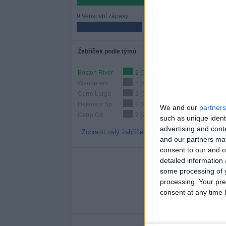
57,14%
9 Venkovní zápasy
42,86%
Žebříček podle týmů
Boston River
2 (9,52%)
Wanderers
2 (9,52%)
Cerro Largo
2 (9,52%)
Defensor Sp.
2 (9,52%)
We and our
partners
Cerro CA
2 (9,52%)
such as unique ident
advertising and con
Zobrazit celý žebříček
and our partners may
consent to our and o
Po
detailed information
some processing of y
PONDĚLÍ
ÚTERÝ
S
processing. Your pre
3
5
consent at any time b
14,29%
23,81%