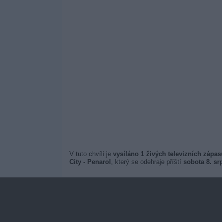
V tuto chvíli je
vysíláno 1 živých televizních zápa
City - Penarol
, který se odehraje příští
sobota 8. sr