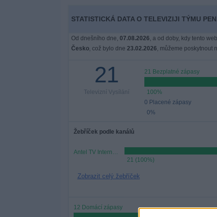
Novinky
STATISTICKÁ DATA O TELEVIZIJI TÝMU PE
Bezplatný
Od dnešního dne,
07.08.2026
, a od doby, kdy tento web
widget
Česko
, což bylo dne
23.02.2026
, můžeme poskytnout ná
21
21 Bezplatné zápasy
Televizní Vysílání
100%
0 Placené zápasy
0%
Žebříček podle kanálů
Antel TV Internacional
21 (100%)
Zobrazit celý žebříček
12 Domácí zápasy