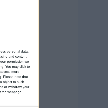
cess personal data,
tising and content,
your permission we
ng. You may click to
y access more
g.
Please note that
o object to such
ces or withdraw your
 of the webpage.