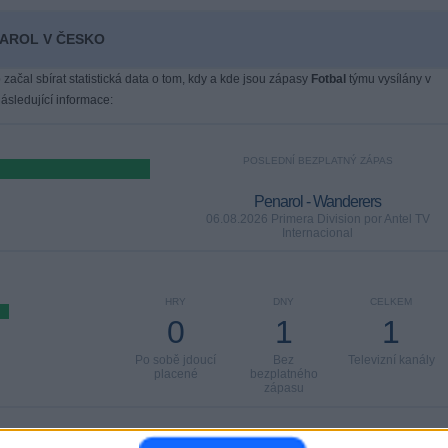
NAROL V ČESKO
 začal sbírat statistická data o tom, kdy a kde jsou zápasy
Fotbal
týmu vysílány v
sledující informace:
POSLEDNÍ BEZPLATNÝ ZÁPAS
Penarol - Wanderers
06.08.2026 Primera Division por Antel TV
Internacional
HRY
DNY
CELKEM
0
1
1
Po sobě jdoucí
Bez
Televizní kanály
placené
bezplatného
zápasu
CELKEM
MAXIMÁLNÍ
CELKEM