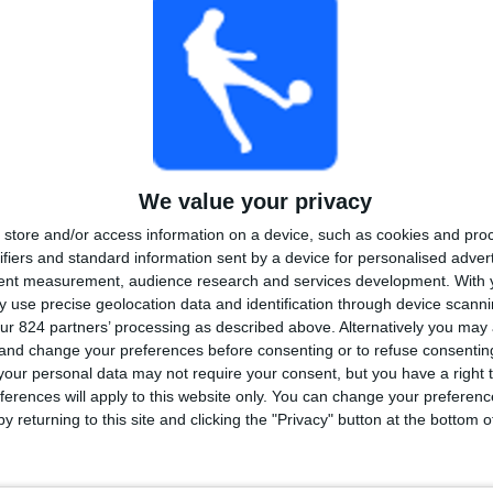
1
2
14
Soutěže
VS Boston
Soupeři
River
Žebříček podle soutěží
Primera Division
21 (100%)
Zobrazit celý žebříček
We value your privacy
store and/or access information on a device, such as cookies and pro
ifiers and standard information sent by a device for personalised adver
tent measurement, audience research and services development.
With 
 use precise geolocation data and identification through device scanni
ur 824 partners’ processing as described above. Alternatively you ma
čet zápasů podle dne v týdnu
 and change your preferences before consenting or to refuse consentin
our personal data may not require your consent, but you have a right t
TŘEDA
ČTVRTEK
PÁTEK
SOBOTA
NEDĚLE
ferences will apply to this website only. You can change your preferen
-
2
-
4
7
y returning to this site and clicking the "Privacy" button at the bottom
- %
9,52%
- %
19,05%
33,33%
Počet zápasů podle měsíce