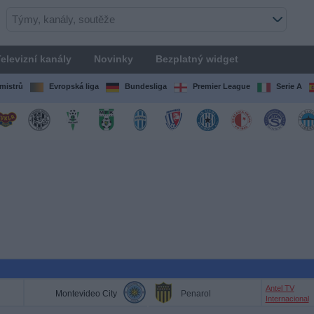
elevizní kanály
Novinky
Bezplatný widget
mistrů
Evropská liga
Bundesliga
Premier League
Serie A
Antel TV
Montevideo City
Penarol
Internacional