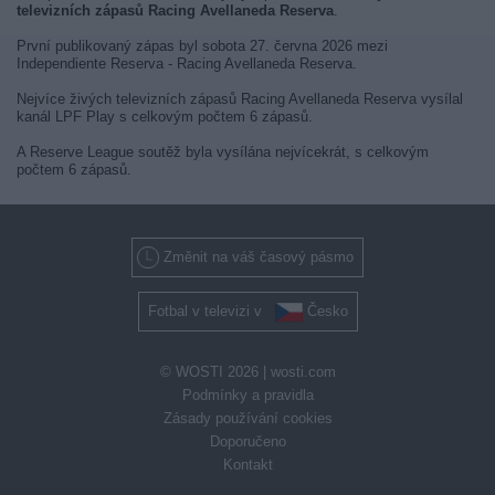
televizních zápasů Racing Avellaneda Reserva
.
První publikovaný zápas byl sobota 27. června 2026 mezi
Independiente Reserva - Racing Avellaneda Reserva.
Nejvíce živých televizních zápasů Racing Avellaneda Reserva vysílal
kanál LPF Play s celkovým počtem 6 zápasů.
A Reserve League soutěž byla vysílána nejvícekrát, s celkovým
počtem 6 zápasů.
Změnit na váš časový pásmo
Fotbal v televizi v
Česko
© WOSTI 2026 |
wosti.com
Podmínky a pravidla
Zásady používání cookies
Doporučeno
Kontakt