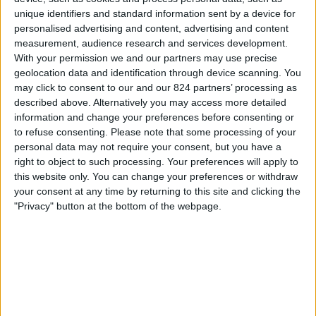
Racing Avellaneda Reserva
unique identifiers and standard information sent by a device for
LPF Play
personalised advertising and content, advertising and content
measurement, audience research and services development.
With your permission we and our partners may use precise
Čtvrtek, 30.07.2026
geolocation data and identification through device scanning. You
20:00
Reserve League
may click to consent to our and our 824 partners’ processing as
described above. Alternatively you may access more detailed
Barracas Central Reserva
information and change your preferences before consenting or
Racing Avellaneda Reserva
to refuse consenting.
Please note that some processing of your
personal data may not require your consent, but you have a
LPF Play
right to object to such processing. Your preferences will apply to
this website only. You can change your preferences or withdraw
Čtvrtek, 23.07.2026
your consent at any time by returning to this site and clicking the
20:00
"Privacy" button at the bottom of the webpage.
Reserve League
Racing Avellaneda Reserva
Gimnasia Mendoza Reserva
LPF Play
Více dní