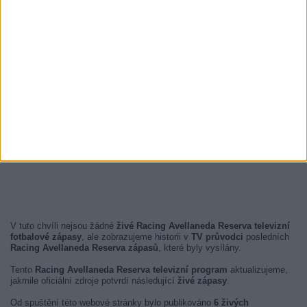
V tuto chvíli nejsou žádné
živé Racing Avellaneda Reserva televizní
fotbalové zápasy
, ale zobrazujeme historii v
TV průvodci
posledních
Racing Avellaneda Reserva zápasů
, které byly vysílány.
Tento
Racing Avellaneda Reserva televizní program
aktualizujeme,
jakmile oficiální zdroje potvrdí následující
živé zápasy
.
Od spuštění této webové stránky bylo publikováno
6 živých