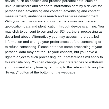
device, such as cookies and process personal data, such as
Jalapa
unique identifiers and standard information sent by a device for
DAZN Uvolnit (sledujte to živě)
personalised advertising and content, advertising and content
measurement, audience research and services development.
Čtvrtek, 16.04.2026
With your permission we and our partners may use precise
geolocation data and identification through device scanning. You
00:00
Liga Primera
may click to consent to our and our 824 partners’ processing as
described above. Alternatively you may access more detailed
UNAN-Managua
information and change your preferences before consenting or
Rancho Santana FC
to refuse consenting.
Please note that some processing of your
DAZN Uvolnit (sledujte to živě)
personal data may not require your consent, but you have a
right to object to such processing. Your preferences will apply to
this website only. You can change your preferences or withdraw
Pondělí, 13.04.2026
your consent at any time by returning to this site and clicking the
00:00
Liga Primera
"Privacy" button at the bottom of the webpage.
Rancho Santana FC
Sport Sebaco
FIFA+
DAZN Uvolnit (sledujte to živě)
Více dní