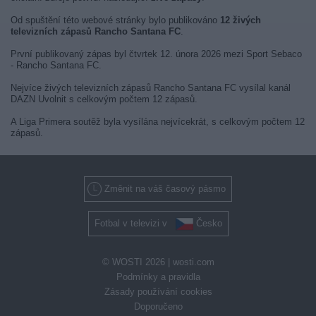
Od spuštění této webové stránky bylo publikováno
12 živých
televizních zápasů Rancho Santana FC
.
První publikovaný zápas byl čtvrtek 12. února 2026 mezi Sport Sebaco
- Rancho Santana FC.
Nejvíce živých televizních zápasů Rancho Santana FC vysílal kanál
DAZN Uvolnit s celkovým počtem 12 zápasů.
A Liga Primera soutěž byla vysílána nejvícekrát, s celkovým počtem 12
zápasů.
Změnit na váš časový pásmo
Fotbal v televizi v
Česko
© WOSTI 2026 |
wosti.com
Podmínky a pravidla
Zásady používání cookies
Doporučeno