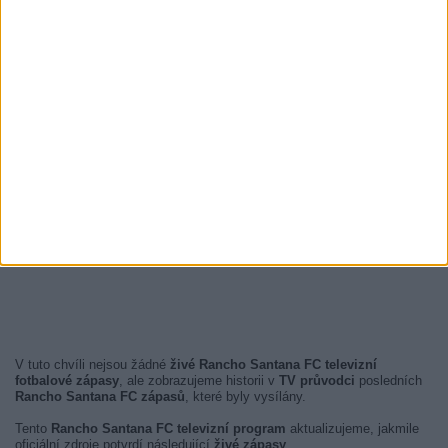
V tuto chvíli nejsou žádné
živé Rancho Santana FC televizní
fotbalové zápasy
, ale zobrazujeme historii v
TV průvodci
posledních
Rancho Santana FC zápasů
, které byly vysílány.
Tento
Rancho Santana FC televizní program
aktualizujeme, jakmile
oficiální zdroje potvrdí následující
živé zápasy
.