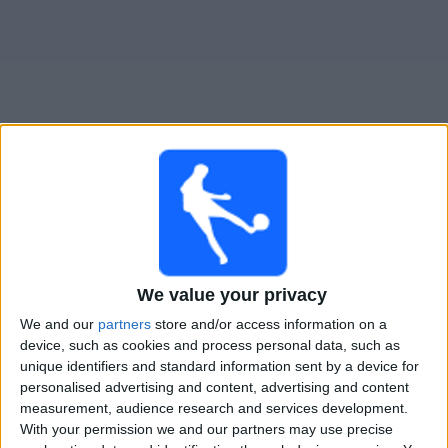
Novinky
Bezplatný
widget
SAT Femenino živě v televizi v Česku
Zítra úterý, 11.08.2026
16:00
Primera A ženy
We value your privacy
CA Huracán Femenino
We and our
partners
store and/or access information on a
device, such as cookies and process personal data, such as
SAT Femenino
unique identifiers and standard information sent by a device for
LPF Play
personalised advertising and content, advertising and content
measurement, audience research and services development.
With your permission we and our partners may use precise
STATISTICKÁ DATA O TELEVIZIJI TÝMU SAT FEMENINO V