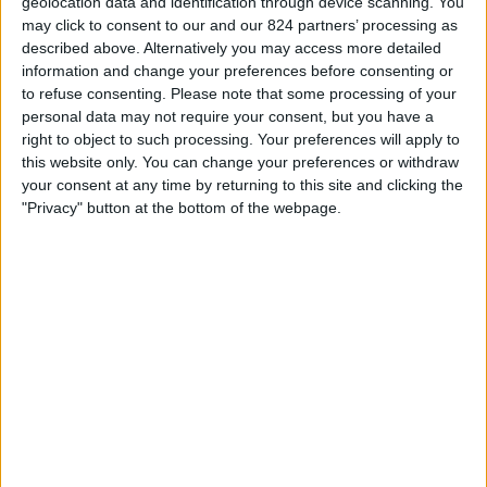
geolocation data and identification through device scanning. You
ČESKO
may click to consent to our and our 824 partners’ processing as
described above. Alternatively you may access more detailed
Od dnešního dne,
09.08.2026
, a od doby, kdy tento web začal sbírat
information and change your preferences before consenting or
statistická data o tom, kdy a kde jsou zápasy
Fotbal
týmu vysílány v
to refuse consenting.
Please note that some processing of your
Česko
, což bylo dne
15.03.2026
, můžeme poskytnout následující
personal data may not require your consent, but you have a
informace:
right to object to such processing. Your preferences will apply to
this website only. You can change your preferences or withdraw
17
your consent at any time by returning to this site and clicking the
"Privacy" button at the bottom of the webpage.
Televizní Vysílání
17 Bezplatné zápasy
100%
0 Placené zápasy
0%
POSLEDNÍ BEZPLATNÝ ZÁPAS
SAT Femenino - Talleres Córdoba Femenino
02.08.2026 Primera A ženy por LPF Play
Žebříček podle kanálů