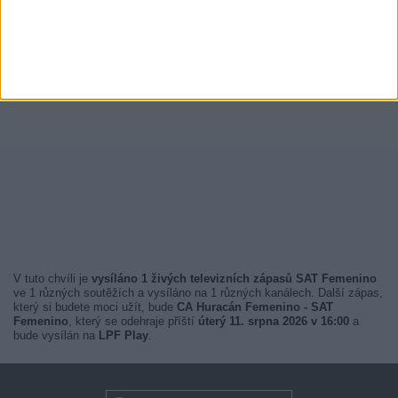
V tuto chvíli je
vysíláno 1 živých televizních zápasů SAT Femenino
ve 1 různých soutěžích a vysíláno na 1 různých kanálech. Další zápas,
který si budete moci užít, bude
CA Huracán Femenino - SAT
Femenino
, který se odehraje příští
úterý 11. srpna 2026 v 16:00
a
bude vysílán na
LPF Play
.