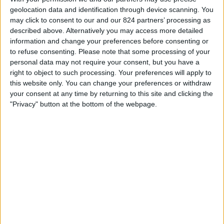
Independiente
geolocation data and identification through device scanning. You
Sportivo Belgrano
may click to consent to our and our 824 partners’ processing as
Fanatiz (Sledovat živě)
described above. Alternatively you may access more detailed
information and change your preferences before consenting or
to refuse consenting.
Please note that some processing of your
STATISTICKÁ DATA O TELEVIZIJI TÝMU SPORTIVO
personal data may not require your consent, but you have a
BELGRANO V ČESKO
right to object to such processing. Your preferences will apply to
this website only. You can change your preferences or withdraw
Od dnešního dne,
07.08.2026
, a od doby, kdy tento web začal sbírat
your consent at any time by returning to this site and clicking the
statistická data o tom, kdy a kde jsou zápasy
Fotbal
týmu vysílány v
"Privacy" button at the bottom of the webpage.
Česko
, což bylo dne
27.02.2025
, můžeme poskytnout následující
informace:
1
Televizní Vysílání
0 Bezplatné zápasy
0%
1 Placené zápasy
100%