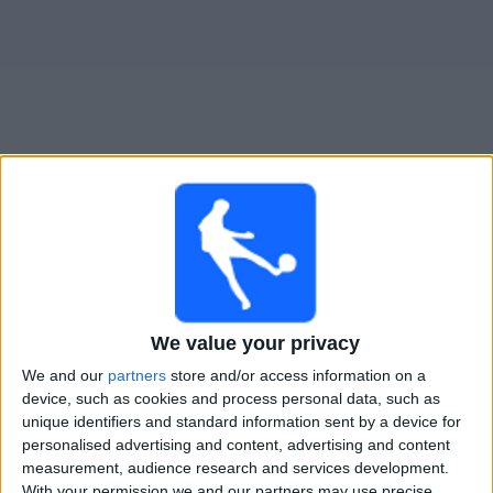
Novinky
Bezplatný
widget
Sportivo Belgrano živě v televizi v Česku
×
Sportivo Belgrano:
V tuto chvíli není vysílán žádný
fotbalový zápas. Historii předchozích vysílaných
zápasů si můžete zkontrolovat
We value your privacy
We and our
partners
store and/or access information on a
Čtvrtek, 27.02.2025
device, such as cookies and process personal data, such as
unique identifiers and standard information sent by a device for
01:30
Copa Argentina
personalised advertising and content, advertising and content
1/32 Finále
measurement, audience research and services development.
With your permission we and our partners may use precise