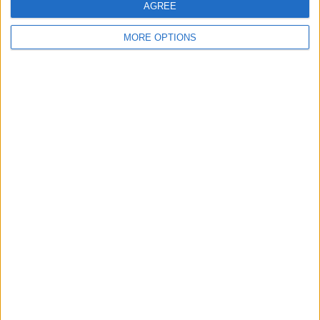
-
AGREE
- %
MORE OPTIONS
Počet zápasů podle měsíce
LEDEN
ÚNOR
BŘEZEN
DUBEN
KVĚTEN
ČERVEN
ČERVENEC
SRPEN
-
1
-
-
-
-
-
-
- %
100%
- %
- %
- %
- %
- %
- %
ZÁŘÍ
ŘÍJEN
LISTOPAD
PROSINEC
-
-
-
-
- %
- %
- %
- %
Žebříček podle časů
01:30
1 (100%)
Žebříček podle časového slotu
Noc
1 (100%)