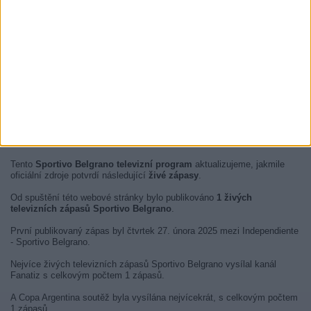
V tuto chvíli nejsou žádné
živé Sportivo Belgrano televizní fotbalové
zápasy
, ale zobrazujeme historii v
TV průvodci
posledních
Sportivo
Belgrano zápasů
, které byly vysílány.
Tento
Sportivo Belgrano televizní program
aktualizujeme, jakmile
oficiální zdroje potvrdí následující
živé zápasy
.
Od spuštění této webové stránky bylo publikováno
1 živých
televizních zápasů Sportivo Belgrano
.
První publikovaný zápas byl čtvrtek 27. února 2025 mezi Independiente
- Sportivo Belgrano.
Nejvíce živých televizních zápasů Sportivo Belgrano vysílal kanál
Fanatiz s celkovým počtem 1 zápasů.
A Copa Argentina soutěž byla vysílána nejvícekrát, s celkovým počtem
1 zápasů.