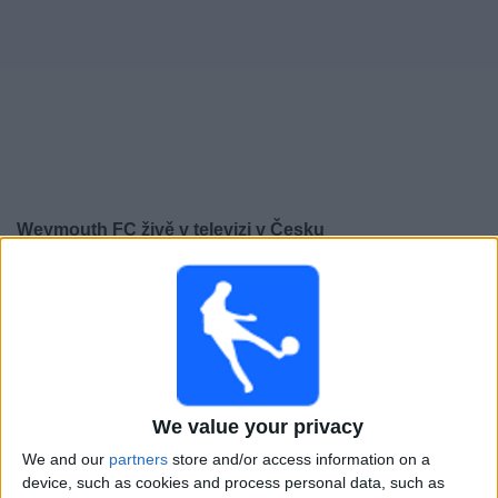
Novinky
Bezplatný
widget
Weymouth FC živě v televizi v Česku
×
Weymouth FC:
V tuto chvíli není vysílán žádný
fotbalový zápas. Historii předchozích vysílaných
zápasů si můžete zkontrolovat
Čtvrtek, 02.10.2025
We value your privacy
02:00
Caribbean Club Championship
We and our
partners
store and/or access information on a
Weymouth FC
device, such as cookies and process personal data, such as