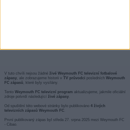
V tuto chvíli nejsou žádné
živé Weymouth FC televizní fotbalové
zápasy
, ale zobrazujeme historii v
TV průvodci
posledních
Weymouth
FC zápasů
, které byly vysílány.
Tento
Weymouth FC televizní program
aktualizujeme, jakmile oficiální
zdroje potvrdí následující
živé zápasy
.
Od spuštění této webové stránky bylo publikováno
4 živých
televizních zápasů Weymouth FC
.
První publikovaný zápas byl středa 27. srpna 2025 mezi Weymouth FC
- Cibao.