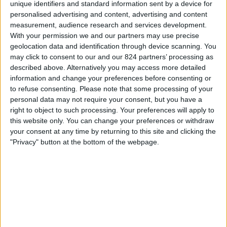
unique identifiers and standard information sent by a device for
Cavalier SC
personalised advertising and content, advertising and content
CONCACAF YouTube
measurement, audience research and services development.
With your permission we and our partners may use precise
Pátek, 26.09.2025
geolocation data and identification through device scanning. You
may click to consent to our and our 824 partners’ processing as
02:00
Caribbean Club Championship
described above. Alternatively you may access more detailed
information and change your preferences before consenting or
Defence Force
to refuse consenting.
Please note that some processing of your
Weymouth FC
personal data may not require your consent, but you have a
CONCACAF YouTube
right to object to such processing. Your preferences will apply to
this website only. You can change your preferences or withdraw
Pátek, 19.09.2025
your consent at any time by returning to this site and clicking the
"Privacy" button at the bottom of the webpage.
02:00
Caribbean Club Championship
Juventus des Cayes
Weymouth FC
CONCACAF YouTube
Více dní