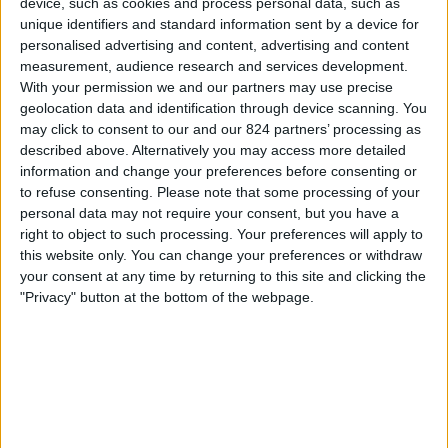
device, such as cookies and process personal data, such as
Academia Rey
unique identifiers and standard information sent by a device for
FIFA+
DAZN Uvolnit (sledujte to živě)
personalised advertising and content, advertising and content
measurement, audience research and services development.
Středa, 20.05.2026
With your permission we and our partners may use precise
geolocation data and identification through device scanning. You
21:30
Liga FUTVE 2
may click to consent to our and our 824 partners’ processing as
described above. Alternatively you may access more detailed
Zamora FC B
information and change your preferences before consenting or
Yaracuyanos
to refuse consenting.
Please note that some processing of your
FIFA+
DAZN Uvolnit (sledujte to živě)
personal data may not require your consent, but you have a
right to object to such processing. Your preferences will apply to
this website only. You can change your preferences or withdraw
Sobota, 16.05.2026
your consent at any time by returning to this site and clicking the
21:30
Liga FUTVE 2
"Privacy" button at the bottom of the webpage.
Yaracuyanos
Puerto Cabello B
FIFA+
DAZN Uvolnit (sledujte to živě)
Více dní