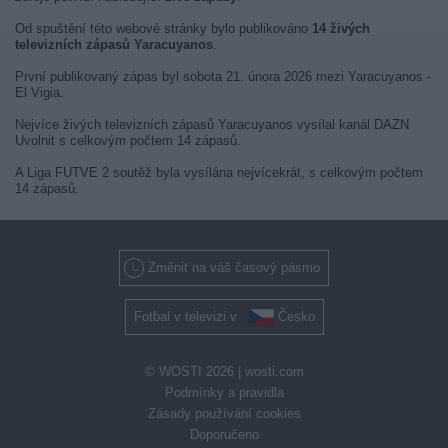
Od spuštění této webové stránky bylo publikováno
14 živých
televizních zápasů Yaracuyanos
.
První publikovaný zápas byl sobota 21. února 2026 mezi Yaracuyanos -
El Vigia.
Nejvíce živých televizních zápasů Yaracuyanos vysílal kanál DAZN
Uvolnit s celkovým počtem 14 zápasů.
A Liga FUTVE 2 soutěž byla vysílána nejvícekrát, s celkovým počtem
14 zápasů.
Změnit na váš časový pásmo
Fotbal v televizi v
Česko
© WOSTI 2026 |
wosti.com
Podmínky a pravidla
Zásady používání cookies
Doporučeno