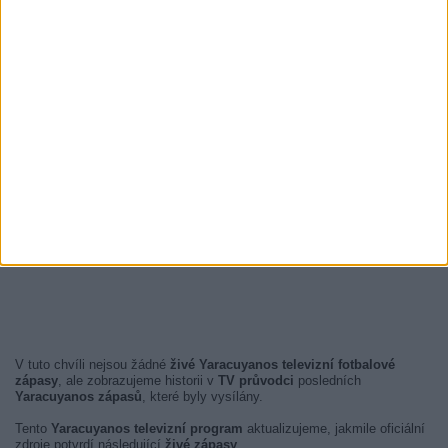
V tuto chvíli nejsou žádné
živé Yaracuyanos televizní fotbalové
zápasy
, ale zobrazujeme historii v
TV průvodci
posledních
Yaracuyanos zápasů
, které byly vysílány.
Tento
Yaracuyanos televizní program
aktualizujeme, jakmile oficiální
zdroje potvrdí následující
živé zápasy
.