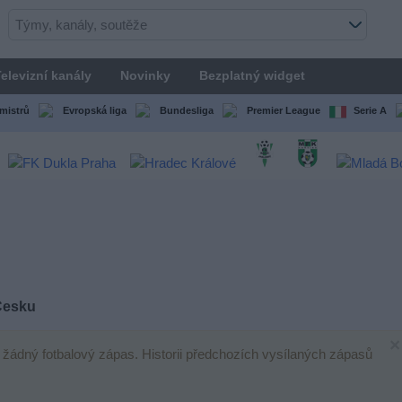
elevizní kanály
Novinky
Bezplatný widget
mistrů
Evropská liga
Bundesliga
Premier League
Serie A
 Česku
×
n žádný fotbalový zápas. Historii předchozích vysílaných zápasů