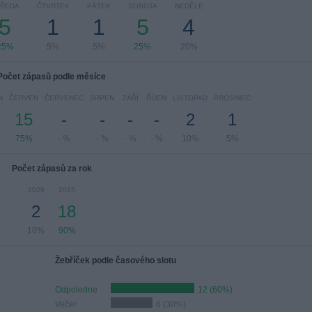
TŘEDA
ČTVRTEK
PÁTEK
SOBOTA
NEDĚLE
5
1
1
5
4
25%
5%
5%
25%
20%
Počet zápasů podle měsíce
N
ČERVEN
ČERVENEC
SRPEN
ZÁŘÍ
ŘÍJEN
LISTOPAD
PROSINEC
15
-
-
-
-
2
1
75%
- %
- %
- %
- %
10%
5%
Počet zápasů za rok
2026
2025
2
18
10%
90%
Žebříček podle časového slotu
Odpoledne
12 (60%)
Večer
6 (30%)