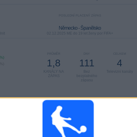
POSLEDNÍ PLACENÝ ZÁPAS
Německo - Španělsko
nit
02.12.2025 ME do 19 let ženy por FIFA+
PRŮMĚR
DNY
CELKEM
5%)
1,8
111
4
5%)
KANÁLY NA
Bez
Televizní kanály
ZÁPAS
bezplatného
zápasu
CELKEM
CELKEM
12
4
Total equipos
CANALES