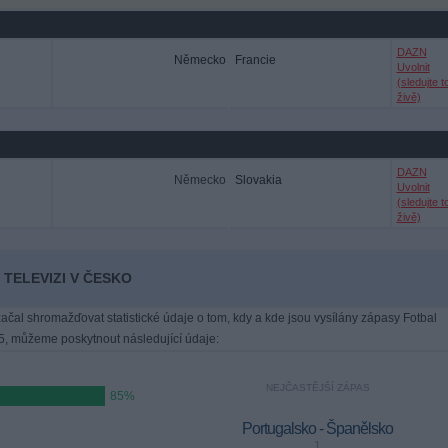
DAZN
Německo
Francie
Uvolnit
(sledujte t
živě)
DAZN
Německo
Slovakia
Uvolnit
(sledujte t
živě)
 TELEVIZI V ČESKO
ačal shromažďovat statistické údaje o tom, kdy a kde jsou vysílány zápasy Fotbal
5, můžeme poskytnout následující údaje:
NEJČASTĚJŠÍ ZÁPAS
85%
Portugalsko - Španělsko
1