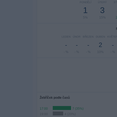
PONDĚLÍ
ÚTERÝ
S
1
3
5%
15%
LEDEN
ÚNOR
BŘEZEN
DUBEN
KVĚTE
-
-
-
2
-
- %
- %
- %
10%
- %
Žebříček podle časů
17:00
7 (35%)
19:00
4 (20%)