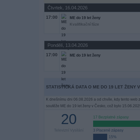
Novinky
Čtvrtek, 16.04.2026
17:00
ME do 19 let ženy
Bezplatný
Kvalifikační fáze
widget
Pondělí, 13.04.2026
17:00
ME do 19 let ženy
STATISTICKÁ DATA O ME DO 19 LET ŽENY V
K dnešnímu dni 06.08.2026 a od chvíle, kdy tento web z
soutěže ME do 19 let ženy v Česko, což bylo 15.06.202
20
17 Bezplatné zápasy
Televizní Vysílání
3 Placené zápasy
15%