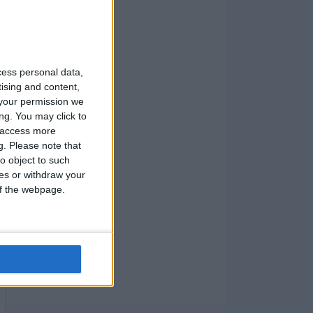
cess personal data,
tising and content,
your permission we
ng. You may click to
y access more
g.
Please note that
o object to such
ces or withdraw your
 of the webpage.