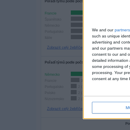
Pořadí týmů podle počtu zápasů
Francie
6 (30%)
Španělsko
6 (30%)
Německo
5 (25%)
We and our
partners
Portugalsko
4 (20%)
such as unique ident
Itálie
4 (20%)
advertising and con
Zobrazit celý žebříček
and our partners may
consent to our and o
detailed information
Pořadí týmů podle počtu domácích zápasů
some processing of y
processing. Your pre
Německo
4 (20%)
consent at any time b
Francie
3 (15%)
Portugalsko
2 (10%)
Polsko
2 (10%)
Nizozemsko
2 (10%)
M
Zobrazit celý žebříček
Po