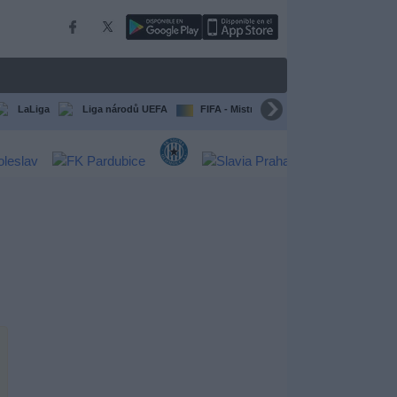
LaLiga
Liga národů UEFA
FIFA - Mistrovství světa klubů
Všec