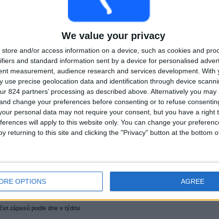
Pořadí týmů podle počtu zápasů vysílaných zdarma
Francie
6 (30%)
Španělsko
5 (25%)
We value your privacy
Portugalsko
4 (20%)
store and/or access information on a device, such as cookies and pro
Itálie
4 (20%)
ifiers and standard information sent by a device for personalised adver
Anglie
3 (15%)
tent measurement, audience research and services development.
With 
Zobrazit celý žebříček
 use precise geolocation data and identification through device scanni
ur 824 partners’ processing as described above. Alternatively you ma
 and change your preferences before consenting or to refuse consentin
Pořadí týmů podle počtu venkovních zápasů
our personal data may not require your consent, but you have a right t
ferences will apply to this website only. You can change your preferen
Španělsko
4 (20%)
y returning to this site and clicking the "Privacy" button at the bottom
Itálie
3 (15%)
Francie
3 (15%)
Anglie
2 (10%)
Portugalsko
2 (10%)
ORE OPTIONS
AGREE
Zobrazit celý žebříček
čet zápasů podle dne v týdnu