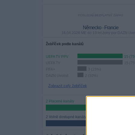
POSLEDNÍ BEZPLATNÝ ZÁPAS
Německo - Francie
16.04.2026 ME do 19 let ženy por DAZN Uvol
Žebříček podle kanálů
UEFA TV PPV
15 (7
UEFA TV
15 (7
FIFA+
3 (15%)
DAZN Uvolnit
2 (10%)
Zobrazit celý žebříček
2 Placené kanály
50%
2 Volně dostupné kanály
50%