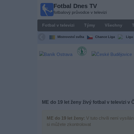
Fotbal Dnes TV
Fotbal
fotbalový průvodce v televizi
Dnes
TV
Fotbal v televizi
Týmy
Všechny
T
fotbalový
průvodce
Mistrovství světa
Chance Liga
Liga 
v televizi
Fotbal
v
televizi
Týmy
Všechny
ME do 19 let ženy živý fotbal v televizi v
Televizní
ME do 19 let ženy:
V tuto chvíli není vysílá
kanály
si můžete zkontrolovat