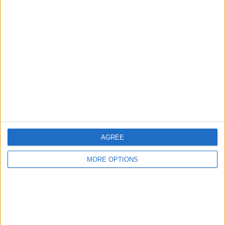
Zobrazit celý žebříček
Pořadí týmů podle počtu domácích zápasů
Barcelona SC
1 (100%)
Zobrazit celý žebříček
Pořadí týmů podle počtu venkovních zápasů
Guayaquil City
1 (100%)
AGREE
Zobrazit celý žebříček
MORE OPTIONS
Počet zápasů podle dne v týdnu
PONDĚLÍ
ÚTERÝ
STŘEDA
ČTVRTEK
PÁTEK
SOBOTA
-
-
-
-
-
-