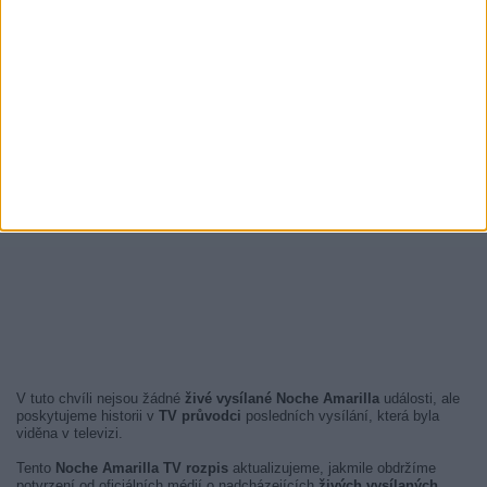
V tuto chvíli nejsou žádné
živé vysílané Noche Amarilla
události, ale
poskytujeme historii v
TV průvodci
posledních vysílání, která byla
viděna v televizi.
Tento
Noche Amarilla TV rozpis
aktualizujeme, jakmile obdržíme
potvrzení od oficiálních médií o nadcházejících
živých vysílaných