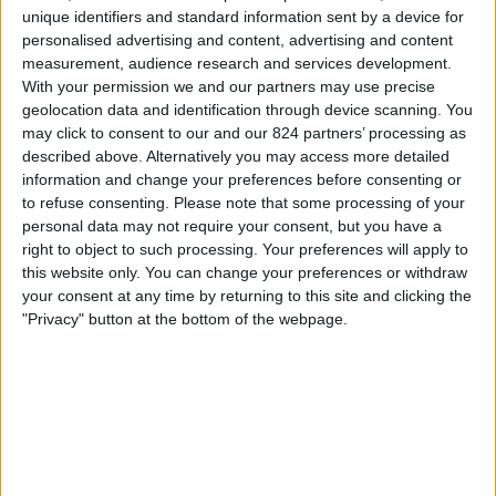
Guayaquil City
unique identifiers and standard information sent by a device for
ElCanalDelFutbol.com
personalised advertising and content, advertising and content
measurement, audience research and services development.
With your permission we and our partners may use precise
STATISTICKÁ DATA O NOCHE AMARILLA V TELEVIZI V
geolocation data and identification through device scanning. You
ČESKO
may click to consent to our and our 824 partners’ processing as
described above. Alternatively you may access more detailed
K dnešnímu dni 06.08.2026 a od chvíle, kdy tento web začal
information and change your preferences before consenting or
shromažďovat statistické údaje o tom, kdy a kde jsou vysílány zápasy
to refuse consenting.
Please note that some processing of your
Fotbal soutěže Noche Amarilla v Česko, což bylo 01.02.2026, můžeme
personal data may not require your consent, but you have a
poskytnout následující údaje:
right to object to such processing. Your preferences will apply to
this website only. You can change your preferences or withdraw
1
your consent at any time by returning to this site and clicking the
"Privacy" button at the bottom of the webpage.
Televizní Vysílání
0 Bezplatné zápasy
0%
1 Placené zápasy
100%
NEJČASTĚJŠÍ ZÁPAS