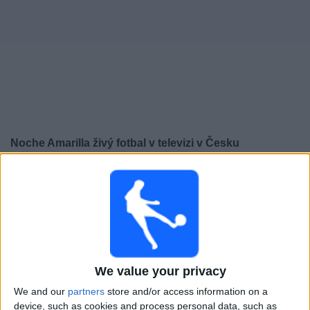
Novinky
Bezplatný
widget
Noche Amarilla živý fotbal v televizi v Česku
×
Noche Amarilla:
V tuto chvíli není vysílán žádný
fotbalový zápas. Historii předchozích vysílaných
zápasů si můžete zkontrolovat
Neděle, 01.02.2026
We value your privacy
02:30
Noche Amarilla
We and our
partners
store and/or access information on a
Barcelona SC
device, such as cookies and process personal data, such as