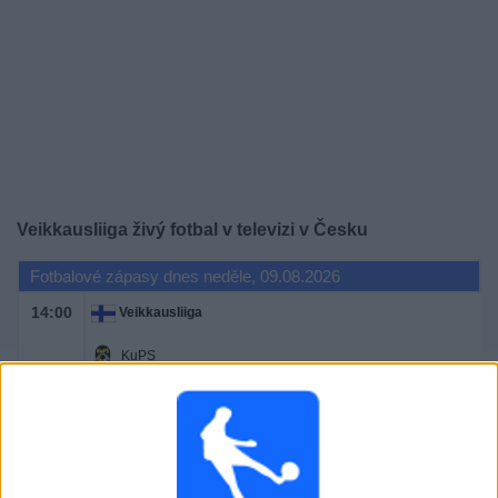
Novinky
Bezplatný
widget
Veikkausliiga živý fotbal v televizi v Česku
Fotbalové zápasy dnes neděle, 09.08.2026
14:00
Veikkausliiga
KuPS
TPS
OneFootball PPV
Pátek, 14.08.2026