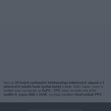
Nyní je
19 živých vysílaných Veikkausliiga fotbalových zápasů a 1
televizních kanálů bude vysílat každý z nich
. Další zápas, který si
budete moci vychutnat, je
KuPS - TPS
, který se bude hrát příští
neděle 9. srpna 2026 v 14:00
, vysílaný kanálem
OneFootball PPV
.