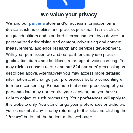
17:00
Veikkausliiga
We value your privacy
VPS
TPS
We and our
partners
store and/or access information on a
device, such as cookies and process personal data, such as
OneFootball PPV
unique identifiers and standard information sent by a device for
personalised advertising and content, advertising and content
Sobota, 15.08.2026
measurement, audience research and services development.
With your permission we and our partners may use precise
16:00
Veikkausliiga
geolocation data and identification through device scanning. You
may click to consent to our and our 824 partners’ processing as
Oulu
described above. Alternatively you may access more detailed
Inter Turku
information and change your preferences before consenting or
OneFootball PPV
to refuse consenting.
Please note that some processing of your
personal data may not require your consent, but you have a
18:00
Veikkausliiga
right to object to such processing. Your preferences will apply to
this website only. You can change your preferences or withdraw
Mariehamn
your consent at any time by returning to this site and clicking the
SJK
"Privacy" button at the bottom of the webpage.
OneFootball PPV