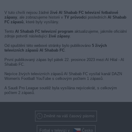
V tuto chvíli nejsou žádné
živé Al Shabab FC televizní fotbalové
zápasy
, ale zobrazujeme historii v
TV průvodci
posledních
Al Shabab
FC zápasů
, které byly vysílány.
Tento
Al Shabab FC televizní program
aktualizujeme, jakmile oficiální
zdroje potvrdí následující
živé zápasy
.
Od spuštění této webové stránky bylo publikováno
5 živých
televizních zápasů Al Shabab FC
.
První publikovaný zápas byl pátek 22. prosince 2023 mezi Al Hilal - Al
Shabab FC.
Nejvíce živých televizních zápasů Al Shabab FC vysílal kanál DAZN
Women's Football YouTube s celkovým počtem 1 zápasů.
A Saudi Pro League soutěž byla vysílána nejvícekrát, s celkovým
počtem 2 zápasů.
Změnit na váš časový pásmo
Fotbal v televizi v
Česko