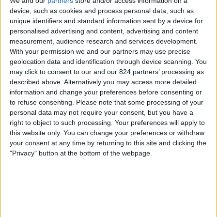
We and our
partners
store and/or access information on a
Al Shabab FC
device, such as cookies and process personal data, such as
OneFootball
unique identifiers and standard information sent by a device for
personalised advertising and content, advertising and content
Středa, 05.11.2025
measurement, audience research and services development.
With your permission we and our partners may use precise
19:00
Gulf Club Champions League
geolocation data and identification through device scanning. You
may click to consent to our and our 824 partners’ processing as
Al Rayyan
described above. Alternatively you may access more detailed
Al Shabab FC
information and change your preferences before consenting or
Football Australia YouTube
to refuse consenting.
Please note that some processing of your
personal data may not require your consent, but you have a
right to object to such processing. Your preferences will apply to
Neděle, 27.07.2025
this website only. You can change your preferences or withdraw
15:00
Friendly
your consent at any time by returning to this site and clicking the
"Privacy" button at the bottom of the webpage.
Al Shabab FC
Mallorca
Arena Sport 1
Více dní