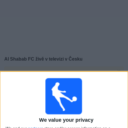
Novinky
Bezplatný
widget
Al Shabab FC živě v televizi v Česku
×
Al Shabab FC:
V tuto chvíli není vysílán žádný
fotbalový zápas. Historii předchozích vysílaných
zápasů si můžete zkontrolovat
Sobota, 17.01.2026
18:30
Saudi Pro League
We value your privacy
Al Nassr