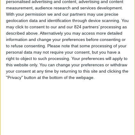
personalised advertising and content, advertising and content
22:00
Primera B
measurement, audience research and services development.
With your permission we and our partners may use precise
Excursionistas
geolocation data and identification through device scanning. You
Laferrere
may click to consent to our and our 824 partners’ processing as
LPF Play
described above. Alternatively you may access more detailed
information and change your preferences before consenting or
to refuse consenting.
Please note that some processing of your
Sobota, 22.08.2026
personal data may not require your consent, but you have a
22:00
Primera B
right to object to such processing. Your preferences will apply to
this website only. You can change your preferences or withdraw
Talleres (R.E)
your consent at any time by returning to this site and clicking the
Excursionistas
"Privacy" button at the bottom of the webpage.
LPF Play
Více dní
STATISTICKÁ DATA O TELEVIZIJI TÝMU EXCURSIONISTAS
V ČESKO