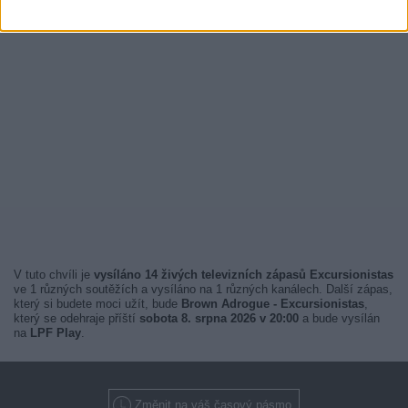
V tuto chvíli je
vysíláno 14 živých televizních zápasů Excursionistas
ve 1 různých soutěžích a vysíláno na 1 různých kanálech. Další zápas,
který si budete moci užít, bude
Brown Adrogue - Excursionistas
,
který se odehraje příští
sobota 8. srpna 2026 v 20:00
a bude vysílán
na
LPF Play
.
Změnit na váš časový pásmo