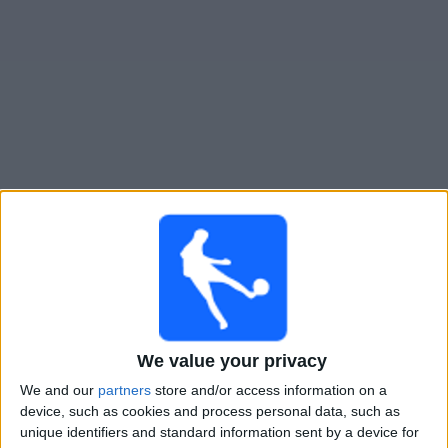
Novinky
Bezplatný
widget
Excursionistas živě v televizi v Česku
Fotbalové zápasy dnes sobota, 08.08.2026
20:00
Primera B
Brown Adrogue
Excursionistas
We value your privacy
LPF Play
We and our
partners
store and/or access information on a
device, such as cookies and process personal data, such as
Sobota, 15.08.2026
unique identifiers and standard information sent by a device for