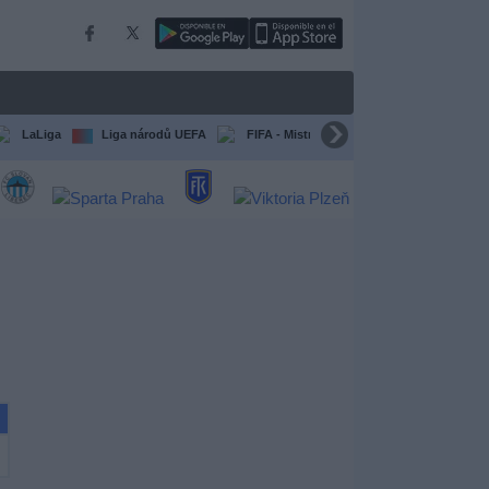
LaLiga
Liga národů UEFA
FIFA - Mistrovství světa klubů
Všec