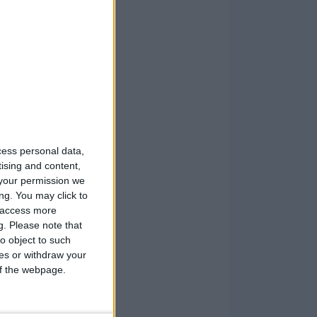
cess personal data,
tising and content,
your permission we
ng. You may click to
y access more
g.
Please note that
o object to such
ces or withdraw your
 of the webpage.