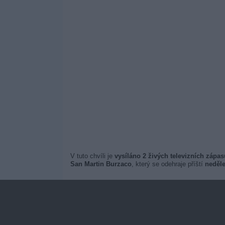
V tuto chvíli je
vysíláno 2 živých televizních zápa
San Martin Burzaco
, který se odehraje příští
neděle