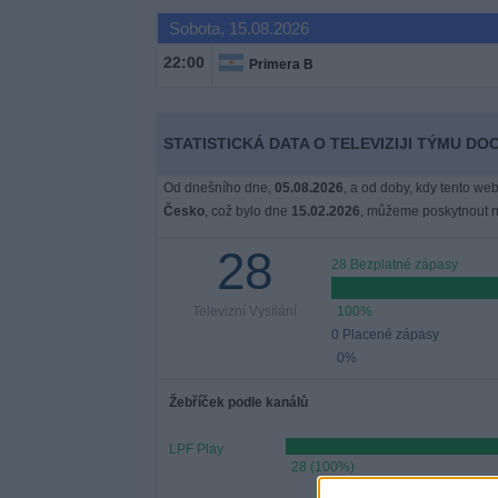
Novinky
Sobota, 15.08.2026
22:00
Primera B
Bezplatný
widget
STATISTICKÁ DATA O TELEVIZIJI TÝMU DO
Od dnešního dne,
05.08.2026
, a od doby, kdy tento web
Česko
, což bylo dne
15.02.2026
, můžeme poskytnout ná
28
28 Bezplatné zápasy
Televizní Vysílání
100%
0 Placené zápasy
0%
Žebříček podle kanálů
LPF Play
28 (100%)