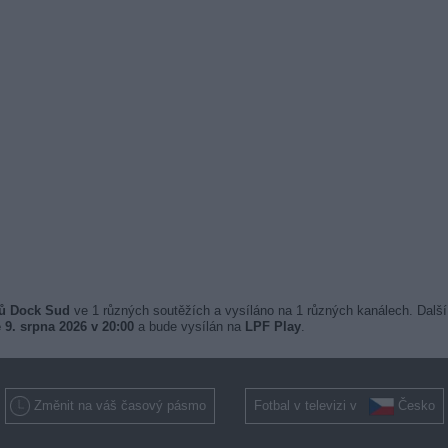
sů Dock Sud
ve 1 různých soutěžích a vysíláno na 1 různých kanálech. Další
 9. srpna 2026 v 20:00
a bude vysílán na
LPF Play
.
Změnit na váš časový pásmo
Fotbal v televizi v
Česko