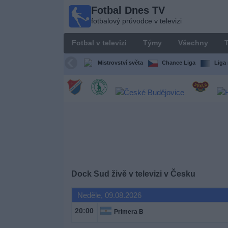
Fotbal Dnes TV
Fotbal
fotbalový průvodce v televizi
Dnes
TV
Fotbal v televizi
Týmy
Všechny
T
fotbalový
průvodce
Mistrovství světa
Chance Liga
Liga 
v televizi
Fotbal
v
televizi
Týmy
Všechny
Dock Sud živě v televizi v Česku
Neděle, 09.08.2026
Televizní
kanály
20:00
Primera B