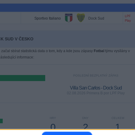
LPF
Sportivo Italiano
Dock Sud
Play
CK SUD V ČESKO
 začal sbírat statistická data o tom, kdy a kde jsou zápasy
Fotbal
týmu vysílány v
sledující informace:
POSLEDNÍ BEZPLATNÝ ZÁPAS
Villa San Carlos - Dock Sud
02.08.2026 Primera B por LPF Play
HRY
DNY
CELKEM
0
2
1