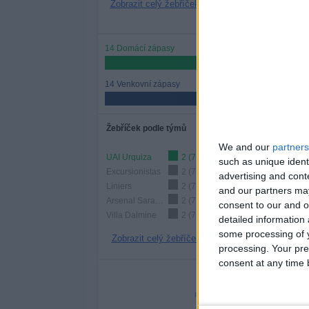
Zobrazit celý žebříček
14 Domácí zápasy
50%
14 Venkovní zápasy
50%
Žebříček podle týmů
We and our
partners
UAI Urquiza
2 (7,14%)
such as unique ident
Excursionistas
2 (7,14%)
advertising and con
Liniers
2 (7,14%)
and our partners may
Arsenal Sarandí
2 (7,14%)
consent to our and o
Villa Dalmine
2 (7,14%)
detailed information
some processing of y
Zobrazit celý žebříček
processing. Your pre
consent at any time b
Po
PONDĚLÍ
ÚTERÝ
STŘ