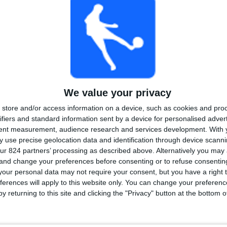
Po sobě jdoucí
Bez
Televizní kanály
placené
bezplatného
zápasu
CELKEM
MAXIMÁLNÍ
CELKEM
1
2
21
Soutěže
VS UAI Urquiza
Soupeři
We value your privacy
Žebříček podle soutěží
store and/or access information on a device, such as cookies and pro
Primera B
28 (100%)
ifiers and standard information sent by a device for personalised adver
tent measurement, audience research and services development.
With 
Zobrazit celý žebříček
 use precise geolocation data and identification through device scanni
ur 824 partners’ processing as described above. Alternatively you ma
 and change your preferences before consenting or to refuse consentin
our personal data may not require your consent, but you have a right t
ferences will apply to this website only. You can change your preferen
y returning to this site and clicking the "Privacy" button at the bottom
čet zápasů podle dne v týdnu
EDA
ČTVRTEK
PÁTEK
SOBOTA
NEDĚLE