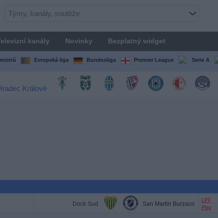
elevizní kanály
Novinky
Bezplatný widget
mistrů
Evropská liga
Bundesliga
Premier League
Serie A
LPF
Dock Sud
San Martin Burzaco
Play