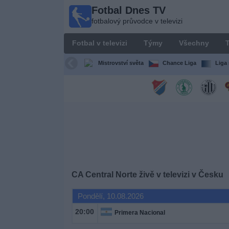
Fotbal Dnes TV
Fotbal
fotbalový průvodce v televizi
Dnes
TV
Fotbal v televizi
Týmy
Všechny
T
fotbalový
průvodce
Mistrovství světa
Chance Liga
Liga 
v televizi
Fotbal
v
televizi
Týmy
Všechny
CA Central Norte živě v televizi v Česku
Pondělí, 10.08.2026
Televizní
kanály
20:00
Primera Nacional