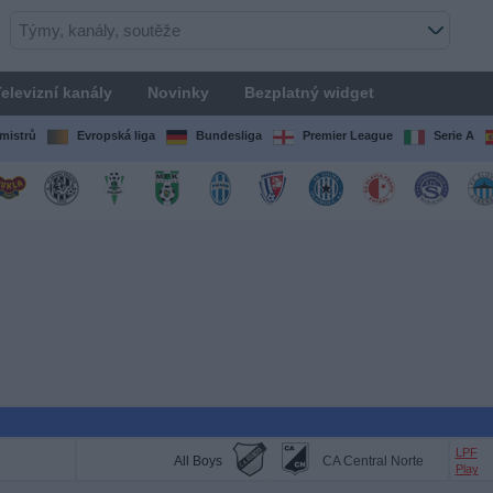
elevizní kanály
Novinky
Bezplatný widget
mistrů
Evropská liga
Bundesliga
Premier League
Serie A
LPF
All Boys
CA Central Norte
Play