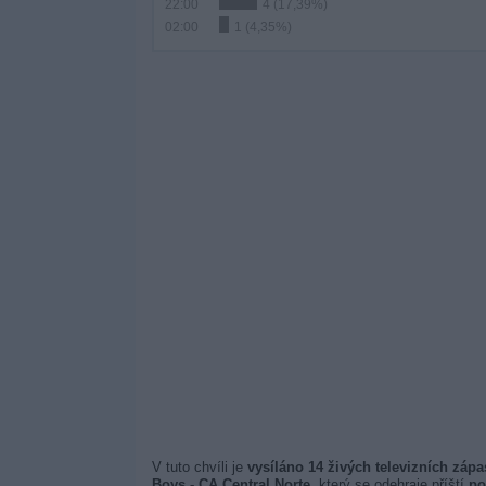
22:00
4 (17,39%)
02:00
1 (4,35%)
V tuto chvíli je
vysíláno 14 živých televizních zápa
Boys - CA Central Norte
, který se odehraje příští
po