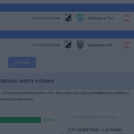
LPF
CA Central Norte
Gimnasia y Tiro
Play
LPF
CA Central Norte
Estudiantes BA
Play
Více dní
A CENTRAL NORTE V ČESKO
 začal sbírat statistická data o tom, kdy a kde jsou zápasy
Fotbal
týmu vysílány v
sledující informace:
POSLEDNÍ BEZPLATNÝ ZÁPAS
95,65%
CA Central Norte - Los Andes