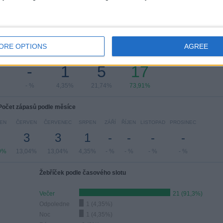
čet zápasů podle dne v týdnu
ORE OPTIONS
AGREE
DA
ČTVRTEK
PÁTEK
SOBOTA
NEDĚLE
-
1
5
17
- %
4,35%
21,74%
73,91%
Počet zápasů podle měsíce
EN
ČERVEN
ČERVENEC
SRPEN
ZÁŘÍ
ŘÍJEN
LISTOPAD
PROSINEC
3
3
1
-
-
-
-
9%
13,04%
13,04%
4,35%
- %
- %
- %
- %
Žebříček podle časového slotu
Večer
21 (91,3%)
Odpoledne
1 (4,35%)
Noc
1 (4,35%)