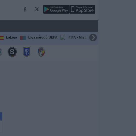
LaLiga
Liga národů UEFA
FIFA - Mistrovství světa klubů
Všec