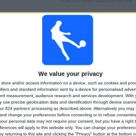
02.08.2026 Primera Nacional por LPF Play
HRY
DNY
CELKEM
0
5
2
Po sobě jdoucí
Bez
Televizní kanály
placené
bezplatného
zápasu
CELKEM
MAXIMÁLNÍ
CELKEM
1
2
19
We value your privacy
store and/or access information on a device, such as cookies and pro
Soutěže
VS San Miguel
Soupeři
ifiers and standard information sent by a device for personalised adver
tent measurement, audience research and services development.
With 
Žebříček podle soutěží
 use precise geolocation data and identification through device scanni
ur 824 partners’ processing as described above. Alternatively you ma
Primera Nacional
23 (100%)
 and change your preferences before consenting or to refuse consentin
Zobrazit celý žebříček
our personal data may not require your consent, but you have a right t
ferences will apply to this website only. You can change your preferen
y returning to this site and clicking the "Privacy" button at the bottom