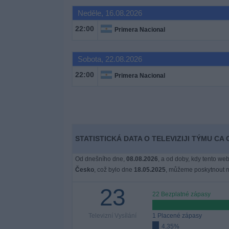
Novinky
Neděle, 16.08.2026
22:00
Primera Nacional
Bezplatný
widget
Sobota, 22.08.2026
22:00
Primera Nacional
STATISTICKÁ DATA O TELEVIZIJI TÝMU C
Od dnešního dne,
08.08.2026
, a od doby, kdy tento web
Česko
, což bylo dne
18.05.2025
, můžeme poskytnout ná
23
22 Bezplatné zápasy
Televizní Vysílání
1 Placené zápasy
4,35%