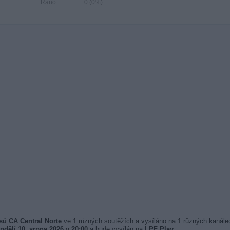
Ráno
0 (0%)
sů CA Central Norte
ve 1 různých soutěžích a vysíláno na 1 různých kanálec
ndělí 10. srpna 2026 v 20:00
a bude vysílán na
LPF Play
.