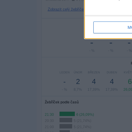
Zobrazit celý žebříček
Po
M
PONDĚLÍ
ÚTERÝ
STŘE
-
-
-
- %
- %
- %
LEDEN
ÚNOR
BŘEZEN
DUBEN
KVĚT
-
2
4
4
6
- %
8,7%
17,39%
17,39%
26,0
Žebříček podle časů
21:30
6 (26,09%)
20:30
5 (21,74%)
21:00
5 (21,74%)