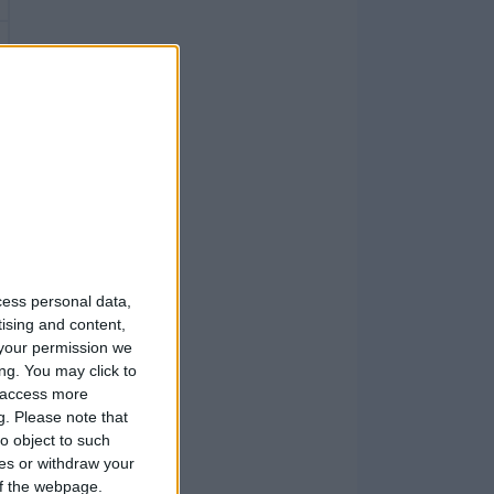
cess personal data,
tising and content,
your permission we
ng. You may click to
y access more
g.
Please note that
o object to such
ces or withdraw your
 of the webpage.