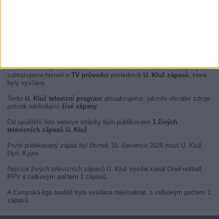
V tuto chvíli nejsou žádné
živé U. Kluž televizní fotbalové zápasy
, ale
zobrazujeme historii v
TV průvodci
posledních
U. Kluž zápasů
, které
byly vysílány.
Tento
U. Kluž televizní program
aktualizujeme, jakmile oficiální zdroje
potvrdí následující
živé zápasy
.
Od spuštění této webové stránky bylo publikováno
1 živých
televizních zápasů U. Kluž
.
První publikovaný zápas byl čtvrtek 16. července 2026 mezi U. Kluž -
Dyn. Kyjev.
Nejvíce živých televizních zápasů U. Kluž vysílal kanál OneFootball
PPV s celkovým počtem 1 zápasů.
A Evropská liga soutěž byla vysílána nejvícekrát, s celkovým počtem 1
zápasů.