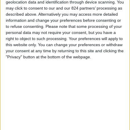
U. Kluž
geolocation data and identification through device scanning. You
may click to consent to our and our 824 partners’ processing as
Dyn. Kyjev
described above. Alternatively you may access more detailed
OneFootball PPV
information and change your preferences before consenting or
to refuse consenting.
Please note that some processing of your
personal data may not require your consent, but you have a
STATISTICKÁ DATA O TELEVIZIJI TÝMU U. KLUŽ V ČESKO
right to object to such processing. Your preferences will apply to
this website only. You can change your preferences or withdraw
Od dnešního dne,
06.08.2026
, a od doby, kdy tento web začal sbírat
your consent at any time by returning to this site and clicking the
statistická data o tom, kdy a kde jsou zápasy
Fotbal
týmu vysílány v
"Privacy" button at the bottom of the webpage.
Česko
, což bylo dne
16.07.2026
, můžeme poskytnout následující
informace:
1
Televizní Vysílání
0 Bezplatné zápasy
0%
1 Placené zápasy
100%
Žebříček podle kanálů