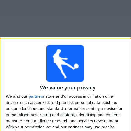
Novinky
Bezplatný
widget
U. Kluž živě v televizi v Česku
×
U. Kluž:
V tuto chvíli není vysílán žádný fotbalový
zápas. Historii předchozích vysílaných zápasů si
We value your privacy
můžete zkontrolovat
We and our
partners
store and/or access information on a
device, such as cookies and process personal data, such as
Čtvrtek, 16.07.2026
unique identifiers and standard information sent by a device for
19:30
personalised advertising and content, advertising and content
Evropská liga
measurement, audience research and services development.
1st Qualifying Round
With your permission we and our partners may use precise