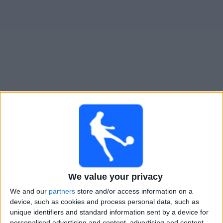
Novinky
Bezplatný
widget
Auda živě v televizi v Česku
Neděle, 09.08.2026
15:00
Optibet Virsliga
FK Jelgava
Auda
We value your privacy
OneFootball PPV
We and our
partners
store and/or access information on a
device, such as cookies and process personal data, such as
Pátek, 21.08.2026
unique identifiers and standard information sent by a device for
personalised advertising and content, advertising and content