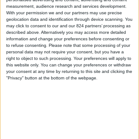
17:00
Optibet Virsliga
measurement, audience research and services development.
With your permission we and our partners may use precise
Auda
geolocation data and identification through device scanning. You
Tukums 2000
may click to consent to our and our 824 partners’ processing as
described above. Alternatively you may access more detailed
OneFootball PPV
information and change your preferences before consenting or
to refuse consenting.
Please note that some processing of your
Úterý, 25.08.2026
personal data may not require your consent, but you have a
right to object to such processing. Your preferences will apply to
18:00
Optibet Virsliga
this website only. You can change your preferences or withdraw
Auda
your consent at any time by returning to this site and clicking the
"Privacy" button at the bottom of the webpage.
FK Liepaja
OneFootball PPV
Více dní
STATISTICKÁ DATA O TELEVIZIJI TÝMU AUDA V ČESKO
Od dnešního dne,
05.08.2026
, a od doby, kdy tento web začal sbírat