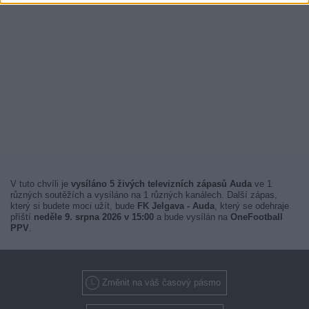
V tuto chvíli je
vysíláno 5 živých televizních zápasů Auda
ve 1
různých soutěžích a vysíláno na 1 různých kanálech. Další zápas,
který si budete moci užít, bude
FK Jelgava - Auda
, který se odehraje
příští
neděle 9. srpna 2026 v 15:00
a bude vysílán na
OneFootball
PPV
.
Změnit na váš časový pásmo