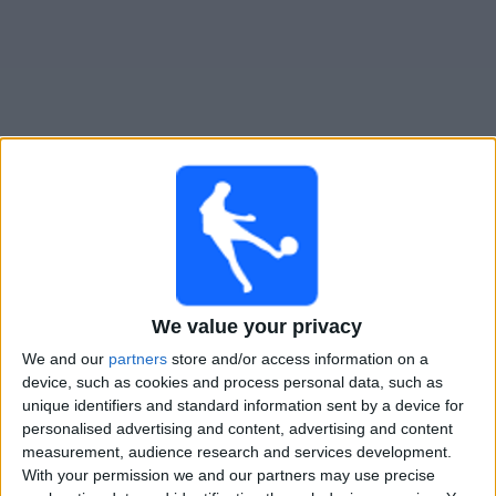
Novinky
Bezplatný
widget
Palermo živě v televizi v Česku
Neděle, 23.08.2026
21:00
Serie B
We value your privacy
We and our
partners
store and/or access information on a
device, such as cookies and process personal data, such as
Palermo
unique identifiers and standard information sent by a device for
Juve Stabia
personalised advertising and content, advertising and content
OneFootball PPV
measurement, audience research and services development.
With your permission we and our partners may use precise