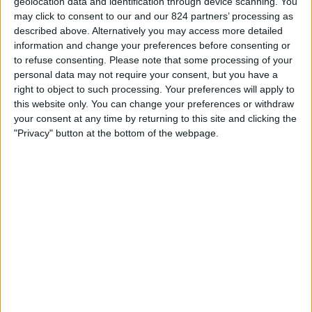
geolocation data and identification through device scanning. You
STATISTICKÁ DATA O TELEVIZIJI TÝMU PALERMO V
may click to consent to our and our 824 partners’ processing as
ČESKO
described above. Alternatively you may access more detailed
information and change your preferences before consenting or
Od dnešního dne,
07.08.2026
, a od doby, kdy tento web začal sbírat
to refuse consenting.
Please note that some processing of your
statistická data o tom, kdy a kde jsou zápasy
Fotbal
týmu vysílány v
personal data may not require your consent, but you have a
Česko
, což bylo dne
09.08.2025
, můžeme poskytnout následující
right to object to such processing. Your preferences will apply to
informace:
this website only. You can change your preferences or withdraw
your consent at any time by returning to this site and clicking the
39
"Privacy" button at the bottom of the webpage.
Televizní Vysílání
0 Bezplatné zápasy
0%
39 Placené zápasy
100%
Žebříček podle kanálů
OneFootball PPV
36 (92,31%)
Sport 1
2 (5,13%)