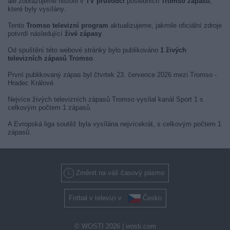
ale zobrazujeme historii v
TV průvodci
posledních
Tromso zápasů
,
které byly vysílány.
Tento
Tromso televizní program
aktualizujeme, jakmile oficiální zdroje
potvrdí následující
živé zápasy
.
Od spuštění této webové stránky bylo publikováno
1 živých
televizních zápasů Tromso
.
První publikovaný zápas byl čtvrtek 23. července 2026 mezi Tromso -
Hradec Králové.
Nejvíce živých televizních zápasů Tromso vysílal kanál Sport 1 s
celkovým počtem 1 zápasů.
A Evropská liga soutěž byla vysílána nejvícekrát, s celkovým počtem 1
zápasů.
Změnit na váš časový pásmo
Fotbal v televizi v
Česko
© WOSTI 2026 |
wosti.com