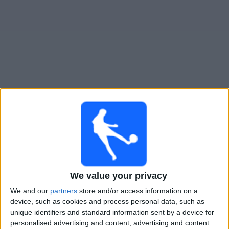
Novinky
Bezplatný
widget
Tromso živě v televizi v Česku
×
Tromso:
V tuto chvíli není vysílán žádný fotbalový
zápas. Historii předchozích vysílaných zápasů si
můžete zkontrolovat
We value your privacy
Čtvrtek, 23.07.2026
We and our
partners
store and/or access information on a
19:00
Evropská liga
device, such as cookies and process personal data, such as
2. předkolo
unique identifiers and standard information sent by a device for
personalised advertising and content, advertising and content