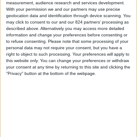
Tromso
measurement, audience research and services development.
Hradec Králové
With your permission we and our partners may use precise
geolocation data and identification through device scanning. You
Sport 1
may click to consent to our and our 824 partners’ processing as
described above. Alternatively you may access more detailed
information and change your preferences before consenting or
STATISTICKÁ DATA O TELEVIZIJI TÝMU TROMSO V ČESKO
to refuse consenting.
Please note that some processing of your
personal data may not require your consent, but you have a
Od dnešního dne,
07.08.2026
, a od doby, kdy tento web začal sbírat
right to object to such processing. Your preferences will apply to
statistická data o tom, kdy a kde jsou zápasy
Fotbal
týmu vysílány v
this website only. You can change your preferences or withdraw
Česko
, což bylo dne
30.03.2025
, můžeme poskytnout následující
your consent at any time by returning to this site and clicking the
informace:
"Privacy" button at the bottom of the webpage.
31
Televizní Vysílání
30 Bezplatné zápasy
96,77%
1 Placené zápasy
3,23%
POSLEDNÍ BEZPLATNÝ ZÁPAS