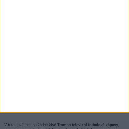
V tuto chvíli nejsou žádné
živé Tromso televizní fotbalové zápasy
,