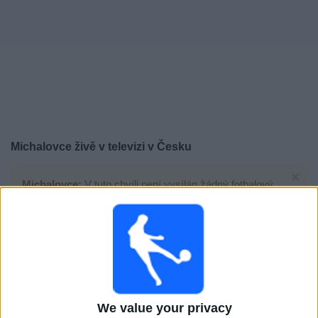
Novinky
Bezplatný
widget
Michalovce živě v televizi v Česku
×
Michalovce:
V tuto chvíli není vysílán žádný fotbalový
zápas. Historii předchozích vysílaných zápasů si
můžete zkontrolovat
Sobota, 25.04.2026
18:00
Slovak Super Liga
We value your privacy