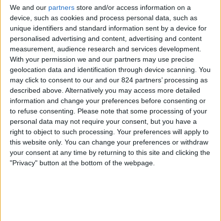
We and our
partners
store and/or access information on a
Michalovce
device, such as cookies and process personal data, such as
unique identifiers and standard information sent by a device for
Podbrezová
personalised advertising and content, advertising and content
OneFootball PPV
measurement, audience research and services development.
With your permission we and our partners may use precise
Sobota, 18.04.2026
geolocation data and identification through device scanning. You
may click to consent to our and our 824 partners’ processing as
15:30
Slovak Super Liga
described above. Alternatively you may access more detailed
information and change your preferences before consenting or
to refuse consenting.
Please note that some processing of your
personal data may not require your consent, but you have a
Trnava
right to object to such processing. Your preferences will apply to
Michalovce
this website only. You can change your preferences or withdraw
your consent at any time by returning to this site and clicking the
OneFootball PPV
"Privacy" button at the bottom of the webpage.
Neděle, 12.04.2026
18:00
Slovak Super Liga