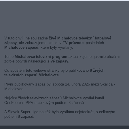
V tuto chvíli nejsou žádné
živé Michalovce televizní fotbalové
zápasy
, ale zobrazujeme historii v
TV průvodci
posledních
Michalovce zápasů
, které byly vysílány.
Tento
Michalovce televizní program
aktualizujeme, jakmile oficiální
zdroje potvrdí následující
živé zápasy
.
Od spuštění této webové stránky bylo publikováno
8 živých
televizních zápasů Michalovce
.
První publikovaný zápas byl sobota 14. února 2026 mezi Skalica -
Michalovce.
Nejvíce živých televizních zápasů Michalovce vysílal kanál
OneFootball PPV s celkovým počtem 8 zápasů.
A Slovak Super Liga soutěž byla vysílána nejvícekrát, s celkovým
počtem 8 zápasů.