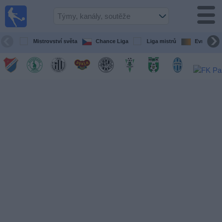
Fotbal
Dnes
TV
Mistrovství světa
Chance Liga
Liga mistrů
Evropská l
fotbalový
průvodce
v televizi
Fotbal
v
televizi
Týmy
Všechny
Televizní
kanály