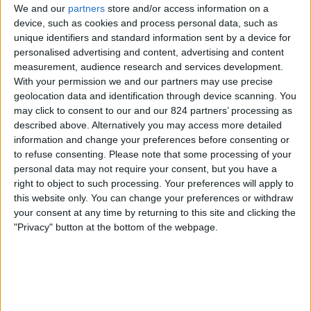
We and our
partners
store and/or access information on a
device, such as cookies and process personal data, such as
Michalovce
unique identifiers and standard information sent by a device for
Podbrezová
personalised advertising and content, advertising and content
OneFootball PPV
measurement, audience research and services development.
With your permission we and our partners may use precise
Sobota, 18.04.2026
geolocation data and identification through device scanning. You
may click to consent to our and our 824 partners’ processing as
15:30
Slovak Super Liga
described above. Alternatively you may access more detailed
information and change your preferences before consenting or
to refuse consenting.
Please note that some processing of your
personal data may not require your consent, but you have a
Podbrezová
right to object to such processing. Your preferences will apply to
this website only. You can change your preferences or withdraw
Dun. Streda
your consent at any time by returning to this site and clicking the
OneFootball PPV
"Privacy" button at the bottom of the webpage.
Sobota, 11.04.2026
15:30
Slovak Super Liga