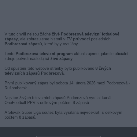
V tuto chvíli nejsou žádné
živé Podbrezová televizní fotbalové
zápasy
, ale zobrazujeme historii v
TV průvodci
posledních
Podbrezová zápasů
, které byly vysílány.
Tento
Podbrezová televizní program
aktualizujeme, jakmile oficiální
zdroje potvrdí následující
živé zápasy
.
Od spuštění této webové stránky bylo publikováno
8 živých
televizních zápasů Podbrezová
.
První publikovaný zápas byl sobota 14. února 2026 mezi Podbrezová -
Ružomberok.
Nejvíce živých televizních zápasů Podbrezová vysílal kanál
OneFootball PPV s celkovým počtem 8 zápasů.
A Slovak Super Liga soutěž byla vysílána nejvícekrát, s celkovým
počtem 8 zápasů.