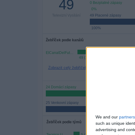
49
0 Bezplatné zápasy
0%
Televizní Vysílání
49 Placené zápasy
100%
Žebříček podle kanálů
ElCanalDelFutbol.com
49 (100%)
Zobrazit celý žebříček
24 Domácí zápasy
48,98%
25 Venkovní zápasy
51,02%
We and our
partners
Žebříček podle týmů
such as unique ident
advertising and con
Tecnico U.
5 (10,2%)