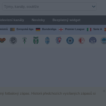
elevizní kanály
Novinky
Bezplatný widget
mistrů
Evropská liga
Bundesliga
Premier League
Serie A
×
dný fotbalový zápas. Historii předchozích vysílaných zápasů si