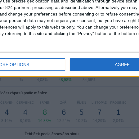
 use precise geolocation data and identification through device scanni
ur 824 partners’ processing as described above. Alternatively you ma
Zobrazit celý žebříček
 and change your preferences before consenting or to refuse consentin
our personal data may not require your consent, but you have a right t
ferences will apply to this website only. You can change your preferen
y returning to this site and clicking the "Privacy" button at the bottom
čet zápasů podle dne v týdnu
EDA
ČTVRTEK
PÁTEK
SOBOTA
NEDĚLE
ORE OPTIONS
AGREE
-
-
2
24
17
%
- %
4,08%
48,98%
34,69%
Počet zápasů podle měsíce
ČERVEN
ČERVENEC
SRPEN
ZÁŘÍ
ŘÍJEN
LISTOPAD
PROSINEC
4
4
8
6
5
7
1
8,16%
8,16%
16,33%
12,24%
10,2%
14,29%
2,04%
Žebříček podle časového slotu