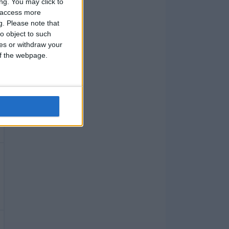
ng. You may click to
y access more
g.
Please note that
o object to such
ces or withdraw your
 of the webpage.