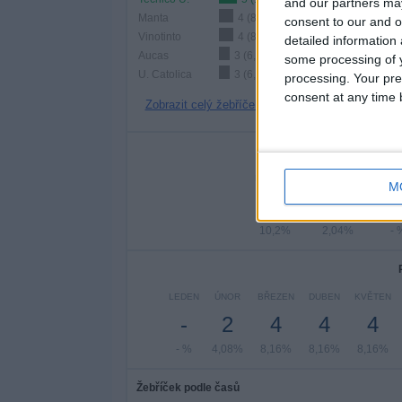
and our partners may
Manta
4 (8,16%)
consent to our and o
Vinotinto
4 (8,16%)
detailed information
Aucas
3 (6,12%)
some processing of y
U. Catolica
3 (6,12%)
processing. Your pre
consent at any time b
Zobrazit celý žebříček
Po
PONDĚLÍ
ÚTERÝ
STŘ
M
5
1
10,2%
2,04%
- 
LEDEN
ÚNOR
BŘEZEN
DUBEN
KVĚTEN
-
2
4
4
4
- %
4,08%
8,16%
8,16%
8,16%
Žebříček podle časů