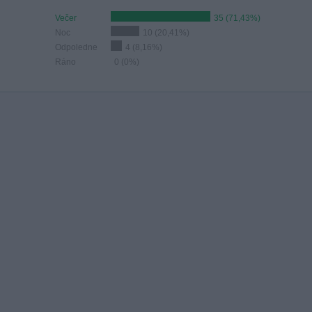
Večer
35 (71,43%)
Noc
10 (20,41%)
Odpoledne
4 (8,16%)
Ráno
0 (0%)