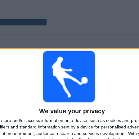
HRY
DNY
CELKEM
49
716
1
Po sobě jdoucí
Bez
Televizní kanály
placené
bezplatného
zápasu
CELKEM
MAXIMÁLNÍ
CELKEM
1
5
17
We value your privacy
Soutěže
VS Tecnico U.
Soupeři
store and/or access information on a device, such as cookies and pro
Žebříček podle soutěží
ifiers and standard information sent by a device for personalised adver
tent measurement, audience research and services development.
With 
Liga Pro
49 (100%)