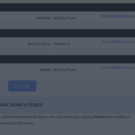
ElCanalDelFutbol.com
Vinotinto
Mushuc Runa
ElCanalDelFutbol.com
Mushuc Runa
Tecnico U.
ElCanalDelFutbol.com
Manta
Mushuc Runa
Více dní
USHUC RUNA V ČESKO
 začal sbírat statistická data o tom, kdy a kde jsou zápasy
Fotbal
týmu vysílány v
sledující informace: