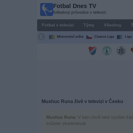
Fotbal Dnes TV
Fotbal
fotbalový průvodce v televizi
Dnes
TV
Fotbal v televizi
Týmy
Všechny
T
fotbalový
průvodce
Mistrovství světa
Chance Liga
Liga 
v televizi
Fotbal
v
televizi
Týmy
Všechny
Mushuc Runa živě v televizi v Česku
Televizní
Mushuc Runa:
V tuto chvíli není vysílán žá
kanály
můžete zkontrolovat