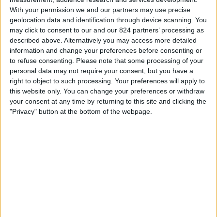
17:00
Veikkausliiga
With your permission we and our partners may use precise
geolocation data and identification through device scanning. You
VPS
may click to consent to our and our 824 partners’ processing as
TPS
described above. Alternatively you may access more detailed
information and change your preferences before consenting or
OneFootball PPV
to refuse consenting.
Please note that some processing of your
personal data may not require your consent, but you have a
Sobota, 22.08.2026
right to object to such processing. Your preferences will apply to
this website only. You can change your preferences or withdraw
13:00
Veikkausliiga
your consent at any time by returning to this site and clicking the
TPS
"Privacy" button at the bottom of the webpage.
Inter Turku
OneFootball PPV
Více dní
STATISTICKÁ DATA O TELEVIZIJI TÝMU TPS V ČESKO
Od dnešního dne,
06.08.2026
, a od doby, kdy tento web začal sbírat