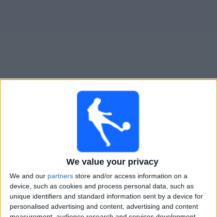
Novinky
Bezplatný
widget
TPS živě v televizi v Česku
Neděle, 09.08.2026
14:00
Veikkausliiga
KuPS
We value your privacy
TPS
We and our
partners
store and/or access information on a
OneFootball PPV
device, such as cookies and process personal data, such as
unique identifiers and standard information sent by a device for
personalised advertising and content, advertising and content
Pátek, 14.08.2026
measurement, audience research and services development.