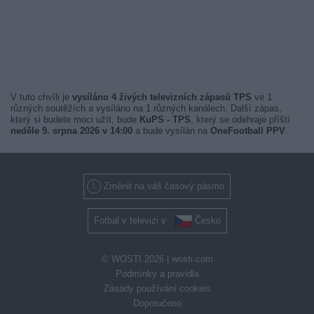
V tuto chvíli je
vysíláno 4 živých televizních zápasů TPS
ve 1
různých soutěžích a vysíláno na 1 různých kanálech. Další zápas,
který si budete moci užít, bude
KuPS - TPS
, který se odehraje příští
neděle 9. srpna 2026 v 14:00
a bude vysílán na
OneFootball PPV
.
Změnit na váš časový pásmo
Fotbal v televizi v
Česko
© WOSTI 2026 |
wosti.com
Podmínky a pravidla
Zásady používání cookies
Doporučeno